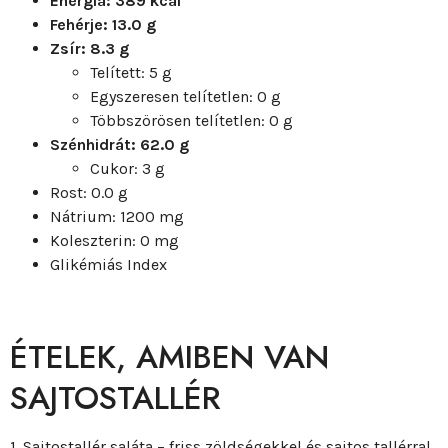
Energia: 389 kcal
Fehérje: 13.0 g
Zsír: 8.3 g
Telített: 5 g
Egyszeresen telítetlen: 0 g
Többszörösen telítetlen: 0 g
Szénhidrát: 62.0 g
Cukor: 3 g
Rost: 0.0 g
Nátrium: 1200 mg
Koleszterin: 0 mg
Glikémiás Index
ÉTELEK, AMIBEN VAN
SAJTOSTALLÉR
1. Sajtostallér saláta – friss zöldségekkel és sajtos tallérral