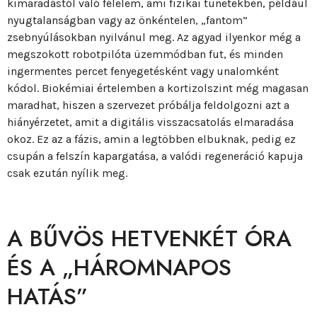
kimaradástól való félelem, ami fizikai tünetekben, például
nyugtalanságban vagy az önkéntelen, „fantom”
zsebnyúlásokban nyilvánul meg. Az agyad ilyenkor még a
megszokott robotpilóta üzemmódban fut, és minden
ingermentes percet fenyegetésként vagy unalomként
kódol. Biokémiai értelemben a kortizolszint még magasan
maradhat, hiszen a szervezet próbálja feldolgozni azt a
hiányérzetet, amit a digitális visszacsatolás elmaradása
okoz. Ez az a fázis, amin a legtöbben elbuknak, pedig ez
csupán a felszín kapargatása, a valódi regeneráció kapuja
csak ezután nyílik meg.
A BŰVÖS HETVENKÉT ÓRA
ÉS A „HÁROMNAPOS
HATÁS”