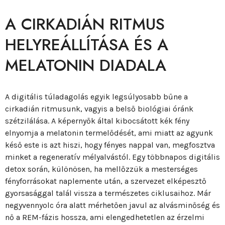
A CIRKADIÁN RITMUS
HELYREÁLLÍTÁSA ÉS A
MELATONIN DIADALA
A digitális túladagolás egyik legsúlyosabb bűne a
cirkadián ritmusunk, vagyis a belső biológiai óránk
szétzilálása. A képernyők által kibocsátott kék fény
elnyomja a melatonin termelődését, ami miatt az agyunk
késő este is azt hiszi, hogy fényes nappal van, megfosztva
minket a regeneratív mélyalvástól. Egy többnapos digitális
detox során, különösen, ha mellőzzük a mesterséges
fényforrásokat naplemente után, a szervezet elképesztő
gyorsasággal talál vissza a természetes ciklusaihoz. Már
negyvennyolc óra alatt mérhetően javul az alvásminőség és
nő a REM-fázis hossza, ami elengedhetetlen az érzelmi