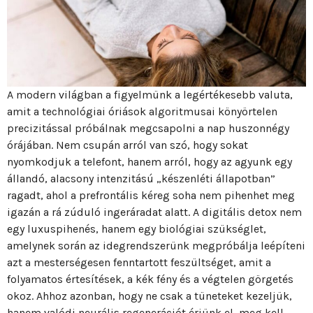
A modern világban a figyelmünk a legértékesebb valuta,
amit a technológiai óriások algoritmusai könyörtelen
precizitással próbálnak megcsapolni a nap huszonnégy
órájában. Nem csupán arról van szó, hogy sokat
nyomkodjuk a telefont, hanem arról, hogy az agyunk egy
állandó, alacsony intenzitású „készenléti állapotban”
ragadt, ahol a prefrontális kéreg soha nem pihenhet meg
igazán a rá zúduló ingeráradat alatt. A digitális detox nem
egy luxuspihenés, hanem egy biológiai szükséglet,
amelynek során az idegrendszerünk megpróbálja leépíteni
azt a mesterségesen fenntartott feszültséget, amit a
folyamatos értesítések, a kék fény és a végtelen görgetés
okoz. Ahhoz azonban, hogy ne csak a tüneteket kezeljük,
hanem valódi neurális regenerációt érjünk el, meg kell