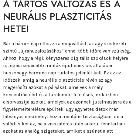
A TARTÓS VÁLTOZÁS ÉS A
NEURÁLIS PLASZTICITÁS
HETEI
Bár a három nap elhozza a megváltást, az agy szerkezeti
szintű „újrahuzalozásához” ennél több időre van szükség.
Ahhoz, hogy a régi, kényszeres digitális szokások helyére
új, egészségesebb minták épüljenek be, általában
huszonegy-harminc nap tudatos jelenlét kell. Ez az az
időszak, amíg a neurális plaszticitás révén az agy
megerősíti azokat a pályákat, amelyek a mély
koncentrációért és a türelemért felelősek, miközben
elsorvasztja azokat, amelyek az azonnali jutalmazásra és a
figyelemelterelésre épültek. Egy egyhetes detox már
látványos eredményt hoz a mentális tisztaságban, de a
valódi siker az, ha a visszatérés után sikerül fenntartani
azokat az analóg szigeteket, amiket a szünet alatt