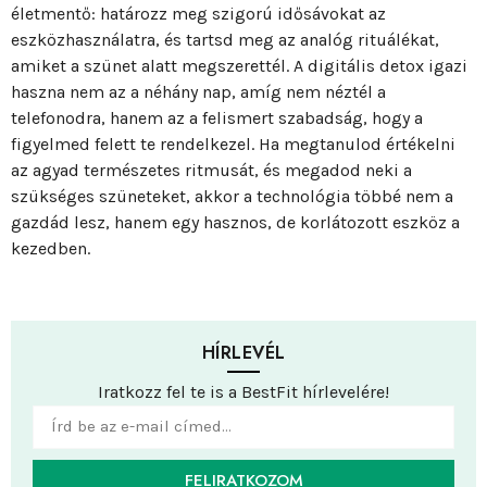
életmentő: határozz meg szigorú idősávokat az
eszközhasználatra, és tartsd meg az analóg rituálékat,
amiket a szünet alatt megszerettél. A digitális detox igazi
haszna nem az a néhány nap, amíg nem néztél a
telefonodra, hanem az a felismert szabadság, hogy a
figyelmed felett te rendelkezel. Ha megtanulod értékelni
az agyad természetes ritmusát, és megadod neki a
szükséges szüneteket, akkor a technológia többé nem a
gazdád lesz, hanem egy hasznos, de korlátozott eszköz a
kezedben.
HÍRLEVÉL
Iratkozz fel te is a BestFit hírlevelére!
FELIRATKOZOM