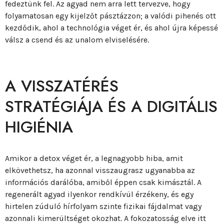
fedeztünk fel. Az agyad nem arra lett tervezve, hogy
folyamatosan egy kijelzőt pásztázzon; a valódi pihenés ott
kezdődik, ahol a technológia véget ér, és ahol újra képessé
válsz a csend és az unalom elviselésére.
A VISSZATÉRÉS
STRATÉGIÁJA ÉS A DIGITÁLIS
HIGIÉNIA
Amikor a detox véget ér, a legnagyobb hiba, amit
elkövethetsz, ha azonnal visszaugrasz ugyanabba az
információs darálóba, amiből éppen csak kimásztál. A
regenerált agyad ilyenkor rendkívül érzékeny, és egy
hirtelen zúduló hírfolyam szinte fizikai fájdalmat vagy
azonnali kimerültséget okozhat. A fokozatosság elve itt