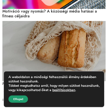
Motiváció vagy nyomás? A közösségi média hatásai a
fitness céljaidra
A weboldalon a minőségi felhasználói élmény érdekében
sütiket használunk.
Miben van glutén? Mit jelent a gluténérzékenység?
Többet megtudhatsz arról, hogy milyen sütiket használunk,
vagy kikapcsolhatod őket a
beállításokban
.
Elfogad
Impresszum
ASZF
© 2026 BestFit