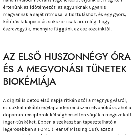
értenünk az időtényezőt: az agyunknak ugyanis
megvannak a saját ritmusai a tisztuláshoz, és egy gyors,
kétórás kikapcsolás sokszor csak arra elég, hogy
észrevegyük, mennyire függünk az eszközeinktől.
AZ ELSŐ HUSZONNÉGY ÓRA
ÉS A MEGVONÁSI TÜNETEK
BIOKÉMIÁJA
A digitális detox első napja ritkán szól a megnyugvásról;
ez sokkal inkább egyfajta idegrendszeri elvonókúra, ahol a
dopamin-receptorok kétségbeesetten várják a megszokott
inger-tüskéket. Ebben a szakaszban tapasztalható a
legerősebben a FOMO (Fear Of Missing Out), azaz a