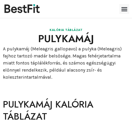
KALÓRIA TÁBLÁZAT
PULYKAMÁJ
A pulykamáj (Meleagris gallopavo) a pulyka (Meleagris)
fajhoz tartozó madár belsősége. Magas fehérjetartalma
miatt fontos táplálékforrás, és számos egészségügyi
előnnyel rendelkezik, például alacsony zsír- és
koleszterintartalmával.
PULYKAMÁJ KALÓRIA
TÁBLÁZAT