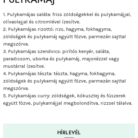
1. Pulykamájas saláta: friss zöldségekkel és pulykamájjal,
olívaolajjal és citromlével ízesítve.
2. Pulykamájas rizottó: rizs, hagyma, fokhagyma,
zöldségek és pulykamáj együtt főzve, parmezán sajttal
megszórva.
3. Pulykamájas szendvics: pirítós kenyér, saláta,
paradicsom, uborka és pulykamáj, majonézzel vagy
mustárral ízesítve.
4. Pulykamájas tészta: tészta, hagyma, fokhagyma,
zöldségek és pulykamáj együtt főzve, parmezán sajttal
megszórva.
5. Pulykamájas curry: zöldségek, kókusztej és fűszerek
együtt főzve, pulykamájjal megbolondítva, rizzsel tálalva.
HÍRLEVÉL