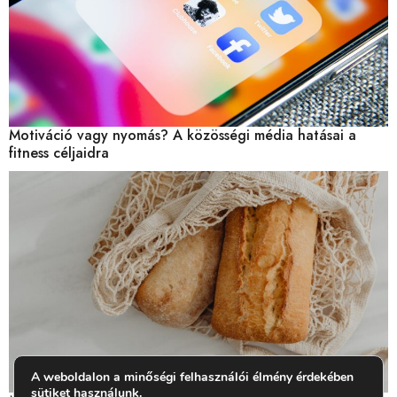
Motiváció vagy nyomás? A közösségi média hatásai a
fitness céljaidra
A weboldalon a minőségi felhasználói élmény érdekében
sütiket használunk.