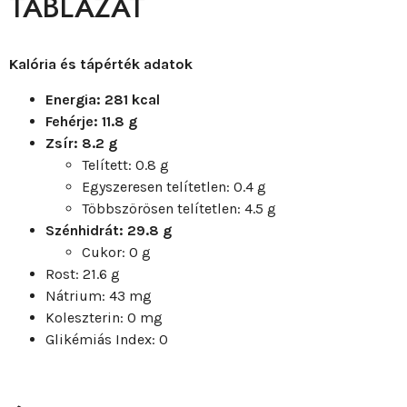
TÁBLÁZAT
Kalória és tápérték adatok
Energia: 281 kcal
Fehérje: 11.8 g
Zsír: 8.2 g
Telített: 0.8 g
Egyszeresen telítetlen: 0.4 g
Többszörösen telítetlen: 4.5 g
Szénhidrát: 29.8 g
Cukor: 0 g
Rost: 21.6 g
Nátrium: 43 mg
Koleszterin: 0 mg
Glikémiás Index: 0