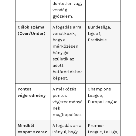
döntetlen vagy
vendég
győzelem.
Gólok száma
A fogadás arra
Bundesliga,
(Over/Under)
vonatkozik,
Ligue 1,
hogy a
Eredivisie
mérkőzésen
hány gól
születik az
adott
határértékhez
képest.
Pontos
A mérkőzés
Champions
végeredmény
pontos
League,
végeredményé
Europa League
nek
megtippelése.
Mindkét
A fogadás arra
Premier
csapat szerez
irányul, hogy
League, La Liga,