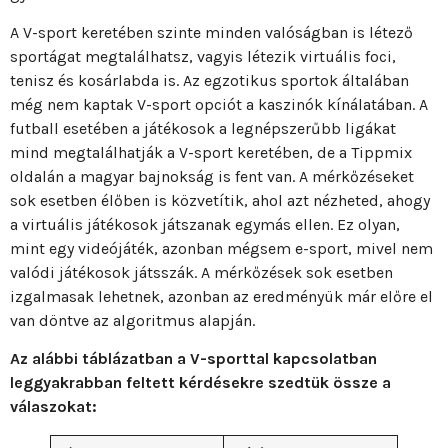
A V-sport keretében szinte minden valóságban is létező
sportágat megtalálhatsz, vagyis létezik virtuális foci,
tenisz és kosárlabda is. Az egzotikus sportok általában
még nem kaptak V-sport opciót a kaszinók kínálatában. A
futball esetében a játékosok a legnépszerűbb ligákat
mind megtalálhatják a V-sport keretében, de a Tippmix
oldalán a magyar bajnokság is fent van. A mérkőzéseket
sok esetben élőben is közvetítik, ahol azt nézheted, ahogy
a virtuális játékosok játszanak egymás ellen. Ez olyan,
mint egy videójáték, azonban mégsem e-sport, mivel nem
valódi játékosok játsszák. A mérkőzések sok esetben
izgalmasak lehetnek, azonban az eredményük már előre el
van döntve az algoritmus alapján.
Az alábbi táblázatban a V-sporttal kapcsolatban
leggyakrabban feltett kérdésekre szedtük össze a
válaszokat: