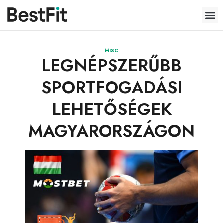
MISC
LEGNÉPSZERŰBB
SPORTFOGADÁSI
LEHETŐSÉGEK
MAGYARORSZÁGON