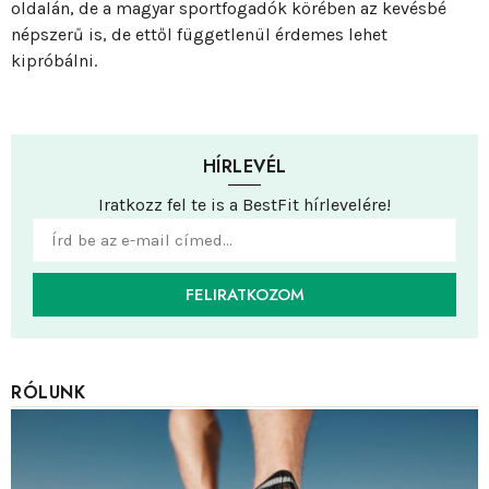
oldalán, de a magyar sportfogadók körében az kevésbé
népszerű is, de ettől függetlenül érdemes lehet
kipróbálni.
HÍRLEVÉL
Iratkozz fel te is a BestFit hírlevelére!
FELIRATKOZOM
RÓLUNK