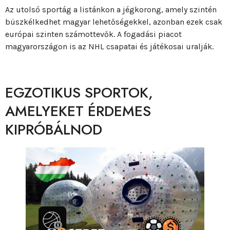
Az utolsó sportág a listánkon a jégkorong, amely szintén
büszkélkedhet magyar lehetőségekkel, azonban ezek csak
európai szinten számottevők. A fogadási piacot
magyarországon is az NHL csapatai és játékosai uralják.
EGZOTIKUS SPORTOK,
AMELYEKET ÉRDEMES
KIPRÓBÁLNOD