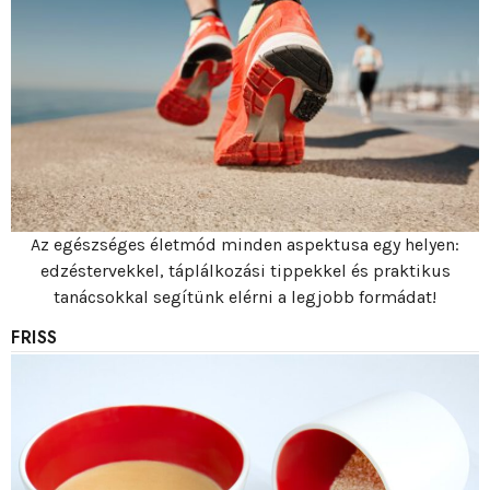
Az egészséges életmód minden aspektusa egy helyen:
edzéstervekkel, táplálkozási tippekkel és praktikus
tanácsokkal segítünk elérni a legjobb formádat!
FRISS