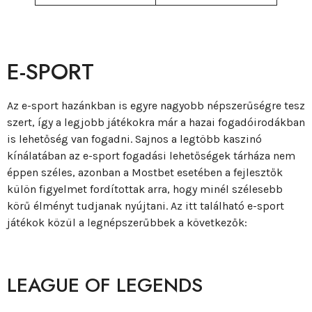
E-SPORT
Az e-sport hazánkban is egyre nagyobb népszerűségre tesz
szert, így a legjobb játékokra már a hazai fogadóirodákban
is lehetőség van fogadni. Sajnos a legtöbb kaszinó
kínálatában az e-sport fogadási lehetőségek tárháza nem
éppen széles, azonban a Mostbet esetében a fejlesztők
külön figyelmet fordítottak arra, hogy minél szélesebb
körű élményt tudjanak nyújtani. Az itt található e-sport
játékok közül a legnépszerűbbek a következők:
LEAGUE OF LEGENDS