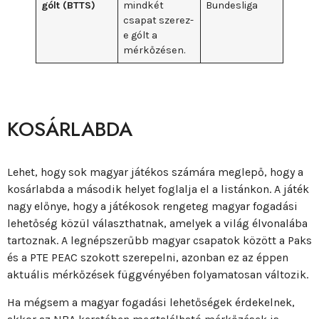
gólt (BTTS)
mindkét
Bundesliga
csapat szerez-
e gólt a
mérkőzésen.
KOSÁRLABDA
Lehet, hogy sok magyar játékos számára meglepő, hogy a
kosárlabda a második helyet foglalja el a listánkon. A játék
nagy előnye, hogy a játékosok rengeteg magyar fogadási
lehetőség közül választhatnak, amelyek a világ élvonalába
tartoznak. A legnépszerűbb magyar csapatok között a Paks
és a PTE PEAC szokott szerepelni, azonban ez az éppen
aktuális mérkőzések függvényében folyamatosan változik.
Ha mégsem a magyar fogadási lehetőségek érdekelnek,