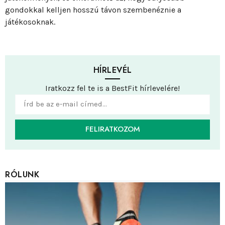
gondokkal kelljen hosszú távon szembenéznie a
játékosoknak.
HÍRLEVÉL
Iratkozz fel te is a BestFit hírlevelére!
FELIRATKOZOM
RÓLUNK