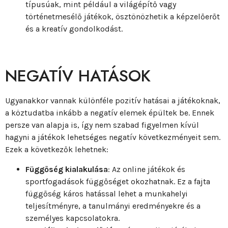
típusúak, mint például a világépítő vagy
történetmesélő játékok, ösztönözhetik a képzelőerőt
és a kreatív gondolkodást.
NEGATÍV HATÁSOK
Ugyanakkor vannak különféle pozitív hatásai a játékoknak,
a köztudatba inkább a negatív elemek épültek be. Ennek
persze van alapja is, így nem szabad figyelmen kívül
hagyni a játékok lehetséges negatív következményeit sem.
Ezek a következők lehetnek:
Függőség kialakulása
: Az online játékok és
sportfogadások függőséget okozhatnak. Ez a fajta
függőség káros hatással lehet a munkahelyi
teljesítményre, a tanulmányi eredményekre és a
személyes kapcsolatokra.