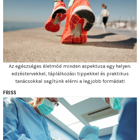
Az egészséges életmód minden aspektusa egy helyen:
edzéstervekkel, táplálkozási tippekkel és praktikus
tanácsokkal segítünk elérni a legjobb formádat!
FRISS