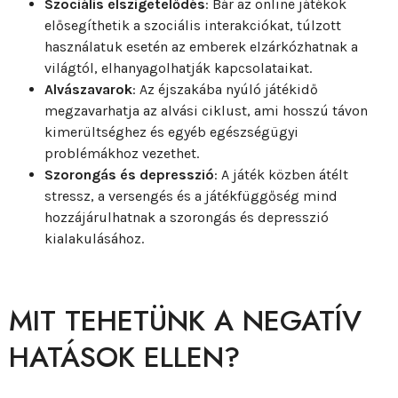
Szociális elszigetelődés
: Bár az online játékok
elősegíthetik a szociális interakciókat, túlzott
használatuk esetén az emberek elzárkózhatnak a
világtól, elhanyagolhatják kapcsolataikat.
Alvászavarok
: Az éjszakába nyúló játékidő
megzavarhatja az alvási ciklust, ami hosszú távon
kimerültséghez és egyéb egészségügyi
problémákhoz vezethet.
Szorongás és depresszió
: A játék közben átélt
stressz, a versengés és a játékfüggőség mind
hozzájárulhatnak a szorongás és depresszió
kialakulásához.
MIT TEHETÜNK A NEGATÍV
HATÁSOK ELLEN?