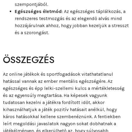
szempontjából.
Egészséges életmód
: Az egészséges táplálkozás, a
rendszeres testmozgás és az elegendő alvás mind
hozzájárulnak ahhoz, hogy jobban kezeljük a stresszt
és a szorongást.
ÖSSZEGZÉS
Az online játékok és sportfogadások vitathatatlanul
hatással vannak az ember mentális egészségére. Az
egészséges és épp lelki-szellemi kulcs a mértékletesség
és az egyensúly megtartása. Ha képesek vagyunk
tudatosan kezelni a játékra fordított időt, akkor
kihasználhatjuk a játék pozitív hatásait anélkül, hogy
káros hatásokkal kellene szembenéznünk. A fentiekben
leírt megoldási javaslatok nagyon sokat dobhatnak a
játékélményen, és elkerülhető az, hogy súlyosabb