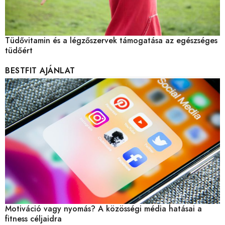
Tüdővitamin és a légzőszervek támogatása az egészséges
tüdőért
BESTFIT AJÁNLAT
Motiváció vagy nyomás? A közösségi média hatásai a
fitness céljaidra