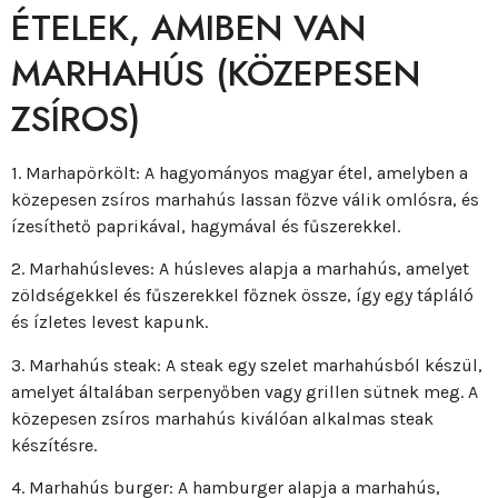
ÉTELEK, AMIBEN VAN
MARHAHÚS (KÖZEPESEN
ZSÍROS)
1. Marhapörkölt: A hagyományos magyar étel, amelyben a
közepesen zsíros marhahús lassan főzve válik omlósra, és
ízesíthető paprikával, hagymával és fűszerekkel.
2. Marhahúsleves: A húsleves alapja a marhahús, amelyet
zöldségekkel és fűszerekkel főznek össze, így egy tápláló
és ízletes levest kapunk.
3. Marhahús steak: A steak egy szelet marhahúsból készül,
amelyet általában serpenyőben vagy grillen sütnek meg. A
közepesen zsíros marhahús kiválóan alkalmas steak
készítésre.
4. Marhahús burger: A hamburger alapja a marhahús,