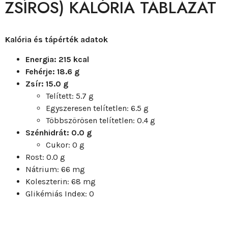
ZSÍROS) KALÓRIA TÁBLÁZAT
Kalória és tápérték adatok
Energia: 215 kcal
Fehérje: 18.6 g
Zsír: 15.0 g
Telített: 5.7 g
Egyszeresen telítetlen: 6.5 g
Többszörösen telítetlen: 0.4 g
Szénhidrát: 0.0 g
Cukor: 0 g
Rost: 0.0 g
Nátrium: 66 mg
Koleszterin: 68 mg
Glikémiás Index: 0