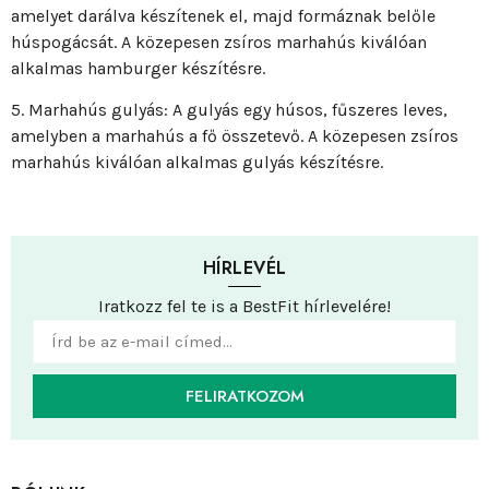
amelyet darálva készítenek el, majd formáznak belőle
húspogácsát. A közepesen zsíros marhahús kiválóan
alkalmas hamburger készítésre.
5. Marhahús gulyás: A gulyás egy húsos, fűszeres leves,
amelyben a marhahús a fő összetevő. A közepesen zsíros
marhahús kiválóan alkalmas gulyás készítésre.
HÍRLEVÉL
Iratkozz fel te is a BestFit hírlevelére!
FELIRATKOZOM