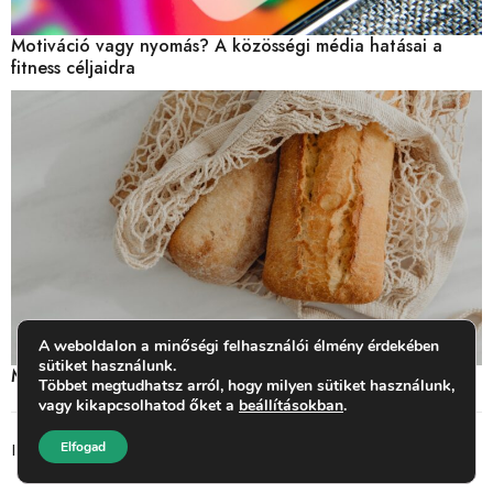
Motiváció vagy nyomás? A közösségi média hatásai a
fitness céljaidra
A weboldalon a minőségi felhasználói élmény érdekében
sütiket használunk.
Miben van glutén? Mit jelent a gluténérzékenység?
Többet megtudhatsz arról, hogy milyen sütiket használunk,
vagy kikapcsolhatod őket a
beállításokban
.
Elfogad
Impresszum
ASZF
© 2026 BestFit