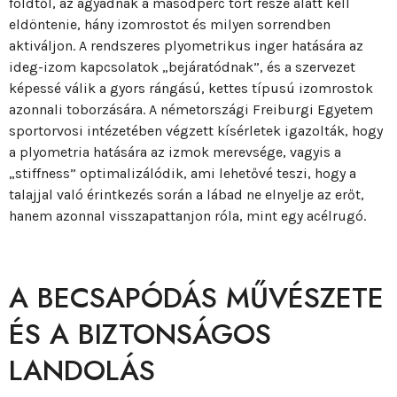
földtől, az agyadnak a másodperc tört része alatt kell
eldöntenie, hány izomrostot és milyen sorrendben
aktiváljon. A rendszeres plyometrikus inger hatására az
ideg-izom kapcsolatok „bejáratódnak”, és a szervezet
képessé válik a gyors rángású, kettes típusú izomrostok
azonnali toborzására. A németországi Freiburgi Egyetem
sportorvosi intézetében végzett kísérletek igazolták, hogy
a plyometria hatására az izmok merevsége, vagyis a
„stiffness” optimalizálódik, ami lehetővé teszi, hogy a
talajjal való érintkezés során a lábad ne elnyelje az erőt,
hanem azonnal visszapattanjon róla, mint egy acélrugó.
A BECSAPÓDÁS MŰVÉSZETE
ÉS A BIZTONSÁGOS
LANDOLÁS