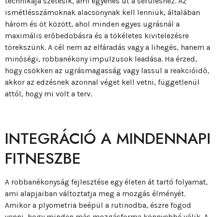
technikája szétesik, ami egyenes út a sérüléshez. Az
ismétlésszámoknak alacsonynak kell lenniük, általában
három és öt között, ahol minden egyes ugrásnál a
maximális erőbedobásra és a tökéletes kivitelezésre
törekszünk. A cél nem az elfáradás vagy a lihegés, hanem a
minőségi, robbanékony impulzusok leadása. Ha érzed,
hogy csökken az ugrásmagasság vagy lassul a reakcióidő,
akkor az edzésnek azonnal véget kell vetni, függetlenül
attól, hogy mi volt a terv.
INTEGRÁCIÓ A MINDENNAPI
FITNESZBE
A robbanékonyság fejlesztése egy életen át tartó folyamat,
ami alapjaiban változtatja meg a mozgás élményét.
Amikor a plyometria beépül a rutinodba, észre fogod
venni, hogy minden más mozgásforma könnyebbé válik. A