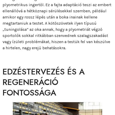
plyometrikus ingertől. Ez a fajta adaptáció teszi az embert
ellenállóvá a hétköznapi sérülésekkel szemben, például
amikor egy rossz lépés után a boka inainak kellene
megtartaniuk a testet. A kötőszövetek ilyen típusú
„tuningolása” az oka annak, hogy a plyometriát végző
sportolók sokkal ritkábban szenvednek szalagszakadást
vagy ízületi problémákat, hiszen a testük fel van készülve
a hirtelen, nagy erejű behatásokra.
EDZÉSTERVEZÉS ÉS A
REGENERÁCIÓ
FONTOSSÁGA