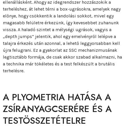
ellenállásként. Ahogy az idegrendszer hozzászokik a
terheléshez, át lehet térni a box-ugrásokra, amelyek nagy
előnye, hogy csökkentik a landolási sokkot, mivel egy
magasabb felületre érkezünk, így kevesebbet zuhanunk
vissza. A haladó szintet a mélységi ugrások, vagyis a
„depth jumps” jelentik, ahol egy emelvényről lelépve a
talajra érkezés után azonnal, a lehető leggyorsabban kell
újra felugrani. Ez a gyakorlat az SSC mechanizmusának
legtisztább formája, de csak akkor szabad alkalmazni, ha
a technika már tökéletes és a test felkészült a brutális
terhelésre.
A PLYOMETRIA HATÁSA A
ZSÍRANYAGCSERÉRE ÉS A
TESTÖSSZETÉTELRE