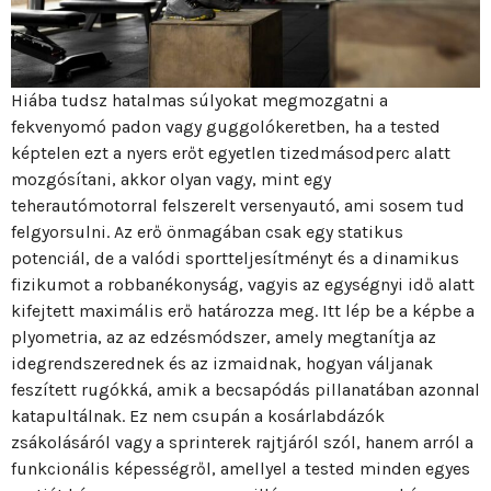
Hiába tudsz hatalmas súlyokat megmozgatni a
fekvenyomó padon vagy guggolókeretben, ha a tested
képtelen ezt a nyers erőt egyetlen tizedmásodperc alatt
mozgósítani, akkor olyan vagy, mint egy
teherautómotorral felszerelt versenyautó, ami sosem tud
felgyorsulni. Az erő önmagában csak egy statikus
potenciál, de a valódi sportteljesítményt és a dinamikus
fizikumot a robbanékonyság, vagyis az egységnyi idő alatt
kifejtett maximális erő határozza meg. Itt lép be a képbe a
plyometria, az az edzésmódszer, amely megtanítja az
idegrendszerednek és az izmaidnak, hogyan váljanak
feszített rugókká, amik a becsapódás pillanatában azonnal
katapultálnak. Ez nem csupán a kosárlabdázók
zsákolásáról vagy a sprinterek rajtjáról szól, hanem arról a
funkcionális képességről, amellyel a tested minden egyes