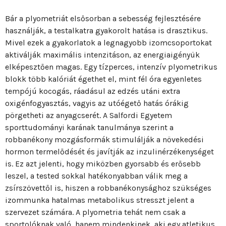
Bár a plyometriát elsősorban a sebesség fejlesztésére
használják, a testalkatra gyakorolt hatása is drasztikus.
Mivel ezek a gyakorlatok a legnagyobb izomcsoportokat
aktiválják maximális intenzitáson, az energiaigényük
elképesztően magas. Egy tízperces, intenzív plyometrikus
blokk több kalóriát égethet el, mint fél óra egyenletes
tempójú kocogás, ráadásul az edzés utáni extra
oxigénfogyasztás, vagyis az utóégető hatás órákig
pörgetheti az anyagcserét. A Salfordi Egyetem
sporttudományi karának tanulmánya szerint a
robbanékony mozgásformák stimulálják a növekedési
hormon termelődését és javítják az inzulinérzékenységet
is. Ez azt jelenti, hogy miközben gyorsabb és erősebb
leszel, a tested sokkal hatékonyabban válik meg a
zsírszövettől is, hiszen a robbanékonysághoz szükséges
izommunka hatalmas metabolikus stresszt jelent a
szervezet számára. A plyometria tehát nem csak a
sportolóknak való, hanem mindenkinek, aki egy atletikus,