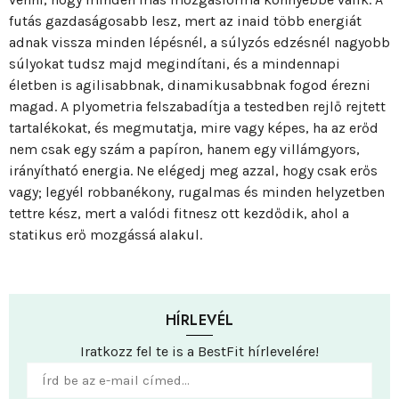
futás gazdaságosabb lesz, mert az inaid több energiát
adnak vissza minden lépésnél, a súlyzós edzésnél nagyobb
súlyokat tudsz majd megindítani, és a mindennapi
életben is agilisabbnak, dinamikusabbnak fogod érezni
magad. A plyometria felszabadítja a testedben rejlő rejtett
tartalékokat, és megmutatja, mire vagy képes, ha az erőd
nem csak egy szám a papíron, hanem egy villámgyors,
irányítható energia. Ne elégedj meg azzal, hogy csak erős
vagy; legyél robbanékony, rugalmas és minden helyzetben
tettre kész, mert a valódi fitnesz ott kezdődik, ahol a
statikus erő mozgássá alakul.
HÍRLEVÉL
Iratkozz fel te is a BestFit hírlevelére!