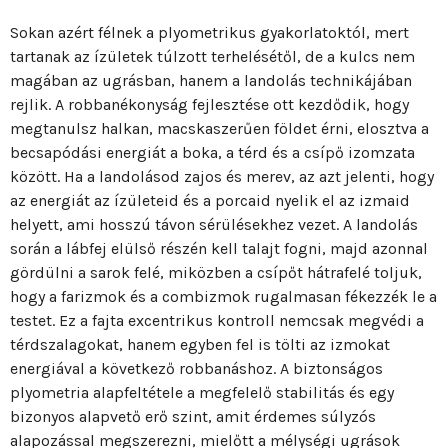
Sokan azért félnek a plyometrikus gyakorlatoktól, mert
tartanak az ízületek túlzott terhelésétől, de a kulcs nem
magában az ugrásban, hanem a landolás technikájában
rejlik. A robbanékonyság fejlesztése ott kezdődik, hogy
megtanulsz halkan, macskaszerűen földet érni, elosztva a
becsapódási energiát a boka, a térd és a csípő izomzata
között. Ha a landolásod zajos és merev, az azt jelenti, hogy
az energiát az ízületeid és a porcaid nyelik el az izmaid
helyett, ami hosszú távon sérülésekhez vezet. A landolás
során a lábfej elülső részén kell talajt fogni, majd azonnal
gördülni a sarok felé, miközben a csípőt hátrafelé toljuk,
hogy a farizmok és a combizmok rugalmasan fékezzék le a
testet. Ez a fajta excentrikus kontroll nemcsak megvédi a
térdszalagokat, hanem egyben fel is tölti az izmokat
energiával a következő robbanáshoz. A biztonságos
plyometria alapfeltétele a megfelelő stabilitás és egy
bizonyos alapvető erő szint, amit érdemes súlyzós
alapozással megszerezni, mielőtt a mélységi ugrások