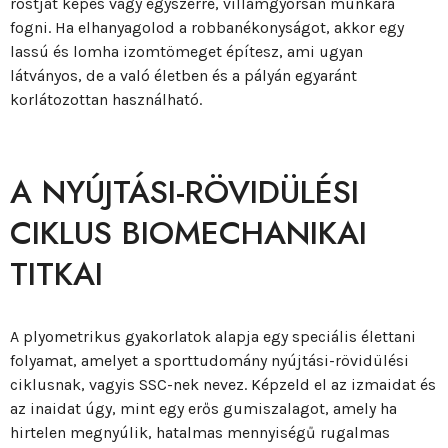
rostját képes vagy egyszerre, villámgyorsan munkára
fogni. Ha elhanyagolod a robbanékonyságot, akkor egy
lassú és lomha izomtömeget építesz, ami ugyan
látványos, de a való életben és a pályán egyaránt
korlátozottan használható.
A NYÚJTÁSI-RÖVIDÜLÉSI
CIKLUS BIOMECHANIKAI
TITKAI
A plyometrikus gyakorlatok alapja egy speciális élettani
folyamat, amelyet a sporttudomány nyújtási-rövidülési
ciklusnak, vagyis SSC-nek nevez. Képzeld el az izmaidat és
az inaidat úgy, mint egy erős gumiszalagot, amely ha
hirtelen megnyúlik, hatalmas mennyiségű rugalmas