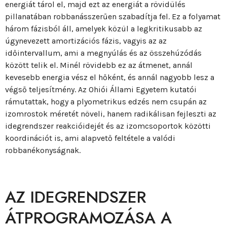
energiát tárol el, majd ezt az energiát a rövidülés
pillanatában robbanásszerűen szabadítja fel. Ez a folyamat
három fázisból áll, amelyek közül a legkritikusabb az
úgynevezett amortizációs fázis, vagyis az az
időintervallum, ami a megnyúlás és az összehúzódás
között telik el. Minél rövidebb ez az átmenet, annál
kevesebb energia vész el hőként, és annál nagyobb lesz a
végső teljesítmény. Az Ohiói Állami Egyetem kutatói
rámutattak, hogy a plyometrikus edzés nem csupán az
izomrostok méretét növeli, hanem radikálisan fejleszti az
idegrendszer reakcióidejét és az izomcsoportok közötti
koordinációt is, ami alapvető feltétele a valódi
robbanékonyságnak.
AZ IDEGRENDSZER
ÁTPROGRAMOZÁSA A