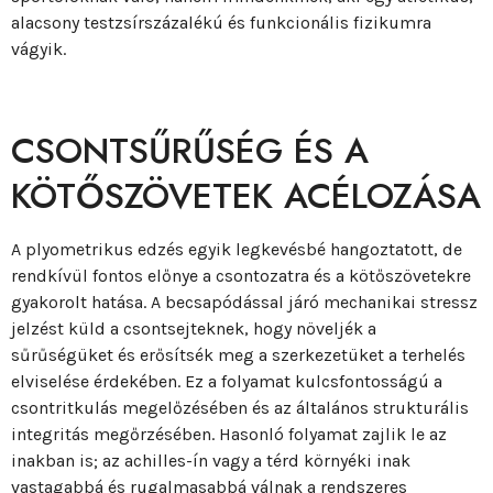
alacsony testzsírszázalékú és funkcionális fizikumra
vágyik.
CSONTSŰRŰSÉG ÉS A
KÖTŐSZÖVETEK ACÉLOZÁSA
A plyometrikus edzés egyik legkevésbé hangoztatott, de
rendkívül fontos előnye a csontozatra és a kötőszövetekre
gyakorolt hatása. A becsapódással járó mechanikai stressz
jelzést küld a csontsejteknek, hogy növeljék a
sűrűségüket és erősítsék meg a szerkezetüket a terhelés
elviselése érdekében. Ez a folyamat kulcsfontosságú a
csontritkulás megelőzésében és az általános strukturális
integritás megőrzésében. Hasonló folyamat zajlik le az
inakban is; az achilles-ín vagy a térd környéki inak
vastagabbá és rugalmasabbá válnak a rendszeres