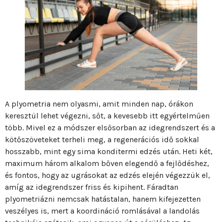
A plyometria nem olyasmi, amit minden nap, órákon
keresztül lehet végezni, sőt, a kevesebb itt egyértelműen
több. Mivel ez a módszer elsősorban az idegrendszert és a
kötőszöveteket terheli meg, a regenerációs idő sokkal
hosszabb, mint egy sima konditermi edzés után. Heti két,
maximum három alkalom bőven elegendő a fejlődéshez,
és fontos, hogy az ugrásokat az edzés elején végezzük el,
amíg az idegrendszer friss és kipihent. Fáradtan
plyometriázni nemcsak hatástalan, hanem kifejezetten
veszélyes is, mert a koordináció romlásával a landolás