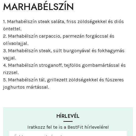
MARHABÉLSZÍN
1. Marhabélszín steak saláta, friss zöldségekkel és diós
öntettel.
2. Marhabélszín carpaccio, parmezán forgáccsal és
olívaolajjal.
3. Marhabélszín steak, sült burgonyával és fokhagymás
vajjal.
4. Marhabélszín stroganoff, tejfölös gombamártással és
rizzsel.
5. Marhabélszín tál, grillezett zöldségekkel és fűszeres
joghurtos mártással.
HÍRLEVÉL
Iratkozz fel te is a BestFit hírlevelére!