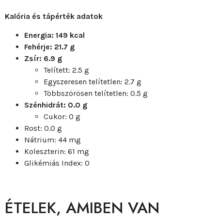
Kalória és tápérték adatok
Energia: 149 kcal
Fehérje: 21.7 g
Zsír: 6.9 g
Telített: 2.5 g
Egyszeresen telítetlen: 2.7 g
Többszörösen telítetlen: 0.5 g
Szénhidrát: 0.0 g
Cukor: 0 g
Rost: 0.0 g
Nátrium: 44 mg
Koleszterin: 61 mg
Glikémiás Index: 0
ÉTELEK, AMIBEN VAN