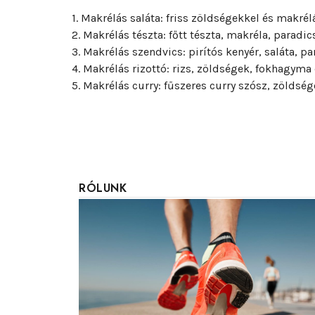
1. Makrélás saláta: friss zöldségekkel és makréláv
2. Makrélás tészta: főtt tészta, makréla, paradi
3. Makrélás szendvics: pirítós kenyér, saláta, 
4. Makrélás rizottó: rizs, zöldségek, fokhagyma
5. Makrélás curry: fűszeres curry szósz, zöldsé
RÓLUNK