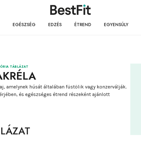
EGÉSZSÉG
EDZÉS
ÉTREND
EGYENSÚLY
ÓRIA TÁBLÁZAT
KRÉLA
j, amelynek húsát általában füstölik vagy konzerválják.
rjében, és egészséges étrend részeként ajánlott
BLÁZAT