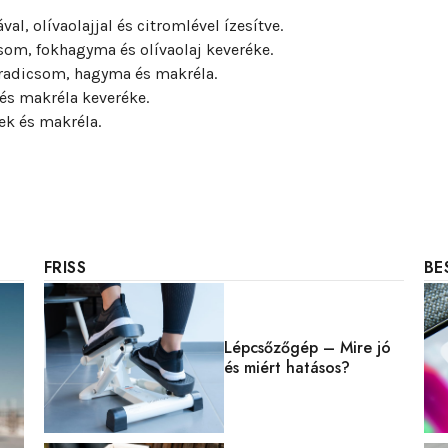
al, olívaolajjal és citromlével ízesítve.
csom, fokhagyma és olívaolaj keveréke.
paradicsom, hagyma és makréla.
 és makréla keveréke.
gek és makréla.
FRISS
BE
Lépcsőzőgép – Mire jó
és miért hatásos?