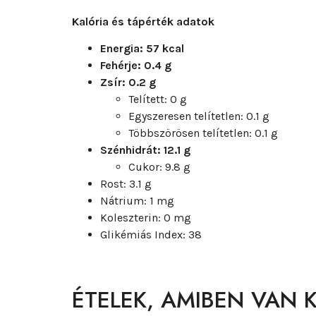
Kalória és tápérték adatok
Energia: 57 kcal
Fehérje: 0.4 g
Zsír: 0.2 g
Telített: 0 g
Egyszeresen telítetlen: 0.1 g
Többszörösen telítetlen: 0.1 g
Szénhidrát: 12.1 g
Cukor: 9.8 g
Rost: 3.1 g
Nátrium: 1 mg
Koleszterin: 0 mg
Glikémiás Index: 38
ÉTELEK, AMIBEN VAN 