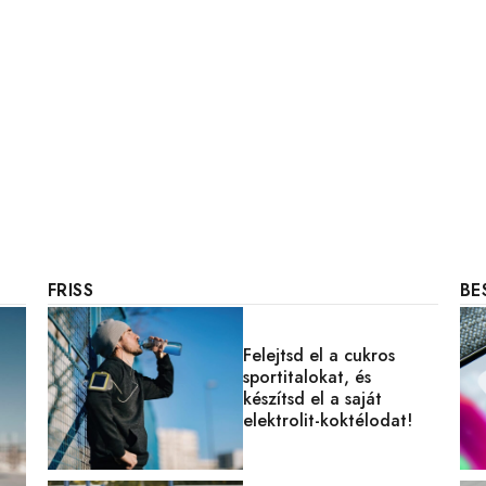
FRISS
BE
Felejtsd el a cukros
sportitalokat, és
készítsd el a saját
elektrolit-koktélodat!