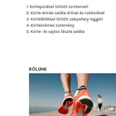
1. Körtepürével töltött csirkemell
2. Körte-almás saláta dióval és rukkolával
3. Körtefélékkel töltött zabpehely reggeli
4. Körtekrémes sütemény
5. Körte- és sajtos tészta saláta
RÓLUNK