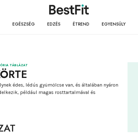
EGÉSZSÉG
EDZÉS
ÉTREND
EGYENSÚLY
ÓRIA TÁBLÁZAT
KÖRTE
ynek édes, lédús gyümölcse van, és általában nyáron
delkezik, például magas rosttartalmával és
ZAT