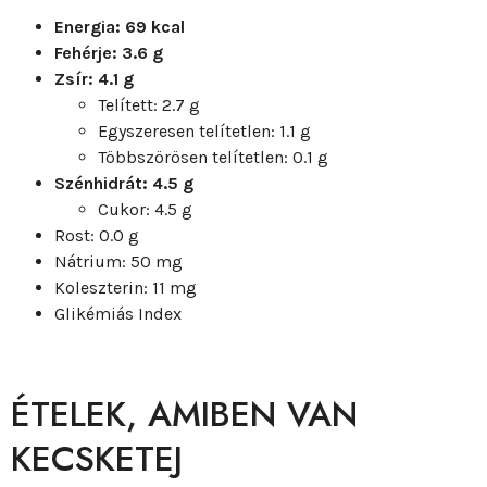
Energia: 69 kcal
Fehérje: 3.6 g
Zsír: 4.1 g
Telített: 2.7 g
Egyszeresen telítetlen: 1.1 g
Többszörösen telítetlen: 0.1 g
Szénhidrát: 4.5 g
Cukor: 4.5 g
Rost: 0.0 g
Nátrium: 50 mg
Koleszterin: 11 mg
Glikémiás Index
ÉTELEK, AMIBEN VAN
KECSKETEJ