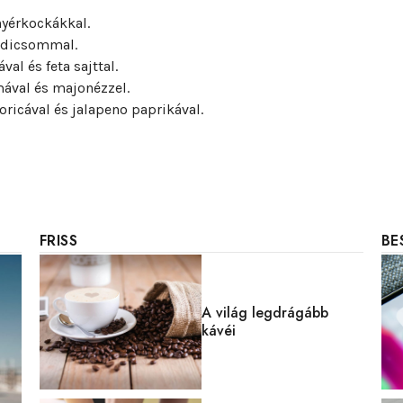
enyérkockákkal.
radicsommal.
al és feta sajttal.
mával és majonézzel.
oricával és jalapeno paprikával.
FRISS
BE
A világ legdrágább
kávéi