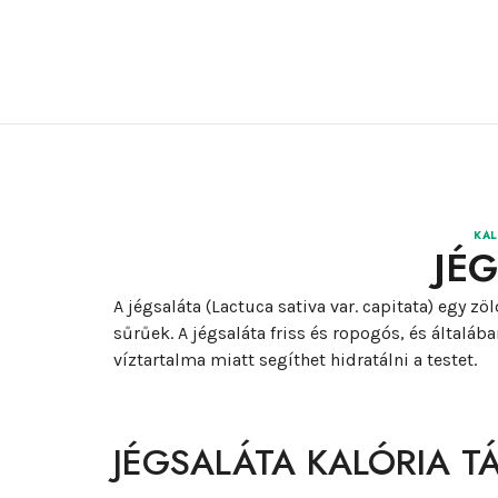
KAL
JÉ
A jégsaláta (Lactuca sativa var. capitata) egy z
sűrűek. A jégsaláta friss és ropogós, és által
víztartalma miatt segíthet hidratálni a testet.
JÉGSALÁTA KALÓRIA T