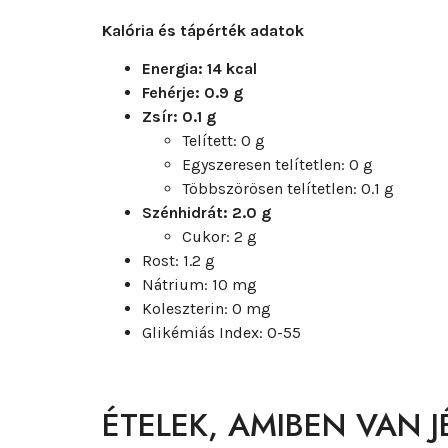
Kalória és tápérték adatok
Energia: 14 kcal
Fehérje: 0.9 g
Zsír: 0.1 g
Telített: 0 g
Egyszeresen telítetlen: 0 g
Többszörösen telítetlen: 0.1 g
Szénhidrát: 2.0 g
Cukor: 2 g
Rost: 1.2 g
Nátrium: 10 mg
Koleszterin: 0 mg
Glikémiás Index: 0-55
ÉTELEK, AMIBEN VAN 