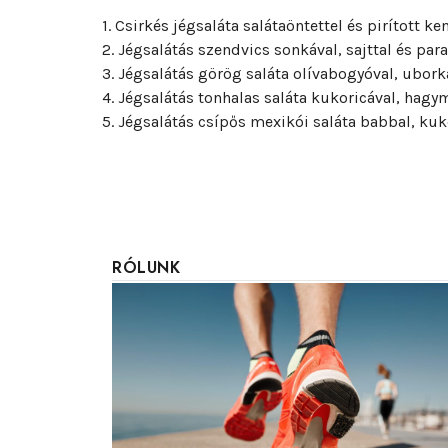
1. Csirkés jégsaláta salátaöntettel és pirított k
2. Jégsalátás szendvics sonkával, sajttal és pa
3. Jégsalátás görög saláta olívabogyóval, uborkáv
4. Jégsalátás tonhalas saláta kukoricával, hagy
5. Jégsalátás csípős mexikói saláta babbal, kuk
RÓLUNK