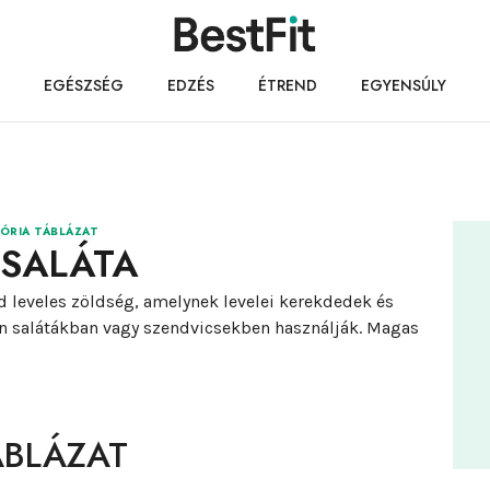
EGÉSZSÉG
EDZÉS
ÉTREND
EGYENSÚLY
ÓRIA TÁBLÁZAT
GSALÁTA
öld leveles zöldség, amelynek levelei kerekdedek és
ában salátákban vagy szendvicsekben használják. Magas
ÁBLÁZAT