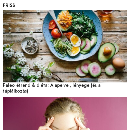
FRISS
Paleo étrend & diéta: Alapelvei, lényege (és a
táplálkozás)