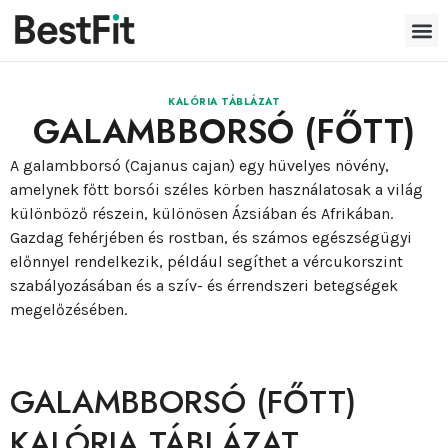
KALÓRIA TÁBLÁZAT
GALAMBBORSÓ (FŐTT)
A galambborsó (Cajanus cajan) egy hüvelyes növény,
amelynek főtt borsói széles körben használatosak a világ
különböző részein, különösen Ázsiában és Afrikában.
Gazdag fehérjében és rostban, és számos egészségügyi
előnnyel rendelkezik, például segíthet a vércukorszint
szabályozásában és a szív- és érrendszeri betegségek
megelőzésében.
GALAMBBORSÓ (FŐTT)
KALÓRIA TÁBLÁZAT