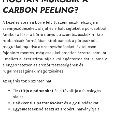
CARBON PEELING
?
A kezelés során a bőrre felvitt szénmaszk felszívja a
szennyeződéseket, olajat és elhalt sejteket a pórusokból.
Amikor a lézer a bőrre irányul, a szénrészecskék mikro
robbanások formájában kirobbannak a pórusokból,
magukkal ragadva a szennyeződéseket. Ez teljesen
fájdalom mentes, még csak kellemetlen érzettel sem jár.
Emellett a lézer stimulálja a kollagéntermelést is, amely
elengedhetetlen az arcbőr feszességének és
rugalmasságának megőrzéséhez.
Az eljárás több szinten hat:
Tisztítja a pórusokat
és eltávolítja a felesleges
olajat.
Csökkenti a pattanásokat
és a gyulladásokat.
Egyenletesebbé teszi az arcbőrt
, halványítja a