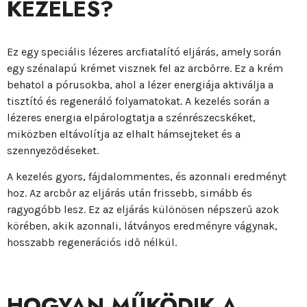
KEZELÉS?
Ez egy speciális lézeres arcfiatalító eljárás, amely során
egy szénalapú krémet visznek fel az arcbőrre. Ez a krém
behatol a pórusokba, ahol a lézer energiája aktiválja a
tisztító és regeneráló folyamatokat. A kezelés során a
lézeres energia elpárologtatja a szénrészecskéket,
miközben eltávolítja az elhalt hámsejteket és a
szennyeződéseket.
A kezelés gyors, fájdalommentes, és azonnali eredményt
hoz. Az arcbőr az eljárás után frissebb, simább és
ragyogóbb lesz. Ez az eljárás különösen népszerű azok
körében, akik azonnali, látványos eredményre vágynak,
hosszabb regenerációs idő nélkül.
HOGYAN MŰKÖDIK A