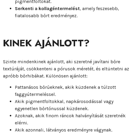
pigmentfoltokat.
Serkenti a kollagéntermelést
, amely feszesebb,
fiatalosabb bőrt eredményez.
KINEK AJÁNLOTT?
Szinte mindenkinek ajánlott, aki szeretné javítani bőre
textúráját, csökkenteni a pórusok méretét, és eltüntetni az
apróbb bőrhibákat. Különösen ajánlott:
Pattanásos bőrűeknek, akik küzdenek a túlzott
faggyútermeléssel.
Akik pigmentfoltokkal, napkárosodással vagy
egyenetlen bőrtónussal küzdenek.
Azoknak, akik finom ráncok halványítását szeretnék
elérni.
Akik azonnali, látványos eredményre vágynak.