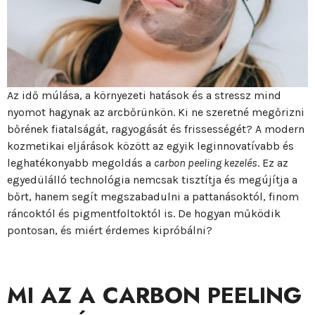
Az idő múlása, a környezeti hatások és a stressz mind
nyomot hagynak az arcbőrünkön. Ki ne szeretné megőrizni
bőrének fiatalságát, ragyogását és frissességét? A modern
kozmetikai eljárások között az egyik leginnovatívabb és
leghatékonyabb megoldás a
carbon peeling kezelés
. Ez az
egyedülálló technológia nemcsak tisztítja és megújítja a
bőrt, hanem segít megszabadulni a pattanásoktól, finom
ráncoktól és pigmentfoltoktól is. De hogyan működik
pontosan, és miért érdemes kipróbálni?
MI AZ A CARBON PEELING