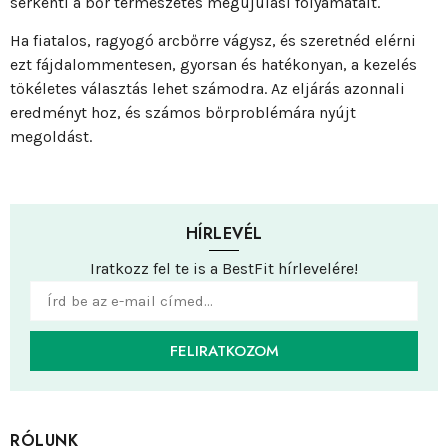
serkenti a bőr természetes megújulási folyamatait.
Ha fiatalos, ragyogó arcbőrre vágysz, és szeretnéd elérni
ezt fájdalommentesen, gyorsan és hatékonyan, a kezelés
tökéletes választás lehet számodra. Az eljárás azonnali
eredményt hoz, és számos bőrproblémára nyújt
megoldást.
HÍRLEVÉL
Iratkozz fel te is a BestFit hírlevelére!
FELIRATKOZOM
RÓLUNK