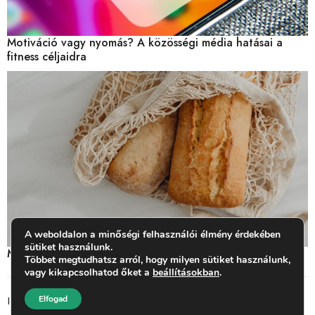
Motiváció vagy nyomás? A közösségi média hatásai a
fitness céljaidra
A weboldalon a minőségi felhasználói élmény érdekében
sütiket használunk.
Miben van glutén? Mit jelent a gluténérzékenység?
Többet megtudhatsz arról, hogy milyen sütiket használunk,
vagy kikapcsolhatod őket a
beállításokban
.
Elfogad
Impresszum
ASZF