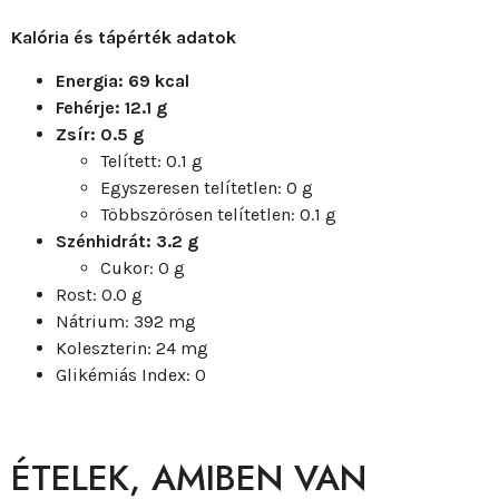
Kalória és tápérték adatok
Energia: 69 kcal
Fehérje: 12.1 g
Zsír: 0.5 g
Telített: 0.1 g
Egyszeresen telítetlen: 0 g
Többszörösen telítetlen: 0.1 g
Szénhidrát: 3.2 g
Cukor: 0 g
Rost: 0.0 g
Nátrium: 392 mg
Koleszterin: 24 mg
Glikémiás Index: 0
ÉTELEK, AMIBEN VAN