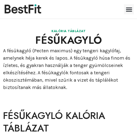
KALÓRIA TÁBLÁZAT
FÉSŰKAGYLÓ
A fésűkagyló (Pecten maximus) egy tengeri kagylófaj,
amelynek héja kerek és lapos. A fésűkagyló húsa finom és
ízletes, és gyakran használják a tenger gyümölcseinek
elkészítéséhez. A fésűkagylók fontosak a tengeri
ökoszisztémában, mivel szűrik a vizet és táplálékot
biztosítanak más állatoknak.
FÉSŰKAGYLÓ KALÓRIA
TÁBLÁZAT