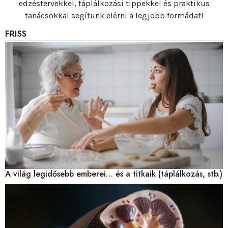
edzéstervekkel, táplálkozási tippekkel és praktikus
tanácsokkal segítünk elérni a legjobb formádat!
FRISS
A világ legidősebb emberei… és a titkaik (táplálkozás, stb.)