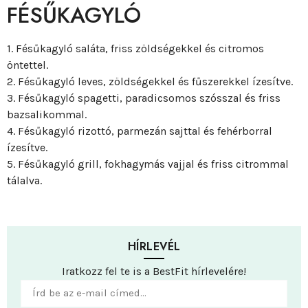
FÉSŰKAGYLÓ
1. Fésűkagyló saláta, friss zöldségekkel és citromos
öntettel.
2. Fésűkagyló leves, zöldségekkel és fűszerekkel ízesítve.
3. Fésűkagyló spagetti, paradicsomos szósszal és friss
bazsalikommal.
4. Fésűkagyló rizottó, parmezán sajttal és fehérborral
ízesítve.
5. Fésűkagyló grill, fokhagymás vajjal és friss citrommal
tálalva.
HÍRLEVÉL
Iratkozz fel te is a BestFit hírlevelére!