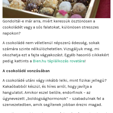
Gondoltál-e már arra, miért keressük ösztönösen a
csokoládét vagy a sós falatokat, különösen stresszes
napokon?
A csokoládé nem véletlenül népszerű édesség, sokak
számára szinte nélkülözhetetlen. Vizsgáljuk meg, mi
okozhatja ezt a fajta vágyakozást. Egyéb hasonló cikkekért
pedig kattints a
Bien.hu táplálkozás rovatára
!
A csokoládé vonzásában
A csokoládé utáni vágy inkább lelki, mint fizikai jellegű?
Kakaóbabból készül, és híres arról, hogy javítja a
hangulatot. Amikor eszel belőle, endorfinok – az
úgynevezett „boldogsághormonok” – szabadulnak fel a
szervezetedben, amik segítenek jobban érezni magad.