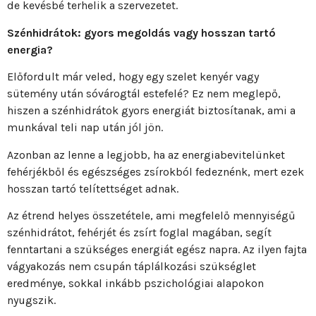
de kevésbé terhelik a szervezetet.
Szénhidrátok: gyors megoldás vagy hosszan tartó
energia?
Előfordult már veled, hogy egy szelet kenyér vagy
sütemény után sóvárogtál estefelé? Ez nem meglepő,
hiszen a szénhidrátok gyors energiát biztosítanak, ami a
munkával teli nap után jól jön.
Azonban az lenne a legjobb, ha az energiabevitelünket
fehérjékből és egészséges zsírokból fedeznénk, mert ezek
hosszan tartó telítettséget adnak.
Az étrend helyes összetétele, ami megfelelő mennyiségű
szénhidrátot, fehérjét és zsírt foglal magában, segít
fenntartani a szükséges energiát egész napra. Az ilyen fajta
vágyakozás nem csupán táplálkozási szükséglet
eredménye, sokkal inkább pszichológiai alapokon
nyugszik.