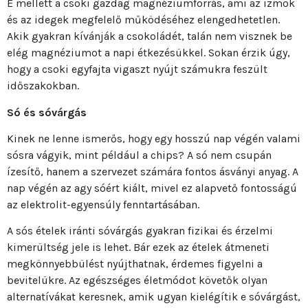
E mellett a csoki gazdag magnéziumforrás, ami az izmok
és az idegek megfelelő működéséhez elengedhetetlen.
Akik gyakran kívánják a csokoládét, talán nem visznek be
elég magnéziumot a napi étkezésükkel. Sokan érzik úgy,
hogy a csoki egyfajta vigaszt nyújt számukra feszült
időszakokban.
Só és sóvárgás
Kinek ne lenne ismerős, hogy egy hosszú nap végén valami
sósra vágyik, mint például a chips? A só nem csupán
ízesítő, hanem a szervezet számára fontos ásványi anyag. A
nap végén az agy sóért kiált, mivel ez alapvető fontosságú
az elektrolit-egyensúly fenntartásában.
A sós ételek iránti sóvárgás gyakran fizikai és érzelmi
kimerültség jele is lehet. Bár ezek az ételek átmeneti
megkönnyebbülést nyújthatnak, érdemes figyelni a
bevitelükre. Az egészséges életmódot követők olyan
alternatívákat keresnek, amik ugyan kielégítik e sóvárgást,