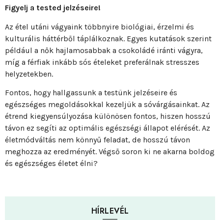
Figyelj a tested jelzéseire!
Az étel utáni vágyaink többnyire biológiai, érzelmi és
kulturális háttérből táplálkoznak. Egyes kutatások szerint
például a nők hajlamosabbak a csokoládé iránti vágyra,
míg a férfiak inkább sós ételeket preferálnak stresszes
helyzetekben.
Fontos, hogy hallgassunk a testünk jelzéseire és
egészséges megoldásokkal kezeljük a sóvárgásainkat. Az
étrend kiegyensúlyozása különösen fontos, hiszen hosszú
távon ez segíti az optimális egészségi állapot elérését. Az
életmódváltás nem könnyű feladat, de hosszú távon
meghozza az eredményét. Végső soron ki ne akarna boldog
és egészséges életet élni?
HÍRLEVÉL