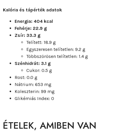
Kalória és tápérték adatok
Energia: 404 kcal
Fehérje: 22.9 g
Zsír: 33.3 g
Telített: 18.9 g
Egyszeresen telítetlen: 9.2 g
Többszörösen telítetlen: 1.4 g
Szénhidrát: 3.1 g
Cukor: 0.5 g
Rost: 0.0 g
Nátrium: 653 mg
Koleszterin: 99 mg
Glikémiás Index: 0
ÉTELEK, AMIBEN VAN