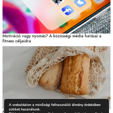
Motiváció vagy nyomás? A közösségi média hatásai a
fitness céljaidra
A weboldalon a minőségi felhasználói élmény érdekében
sütiket használunk.
Miben van glutén? Mit jelent a gluténérzékenység?