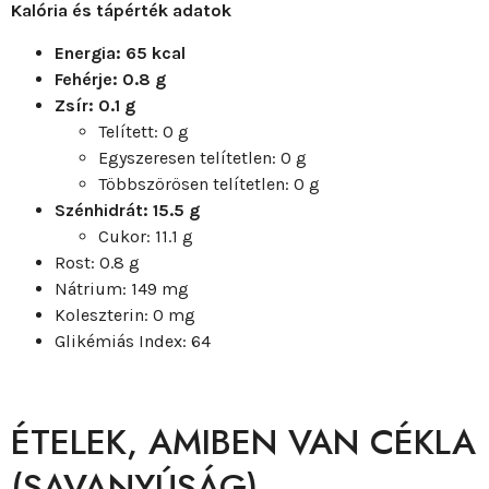
Kalória és tápérték adatok
Energia: 65 kcal
Fehérje: 0.8 g
Zsír: 0.1 g
Telített: 0 g
Egyszeresen telítetlen: 0 g
Többszörösen telítetlen: 0 g
Szénhidrát: 15.5 g
Cukor: 11.1 g
Rost: 0.8 g
Nátrium: 149 mg
Koleszterin: 0 mg
Glikémiás Index: 64
ÉTELEK, AMIBEN VAN CÉKLA
(SAVANYÚSÁG)