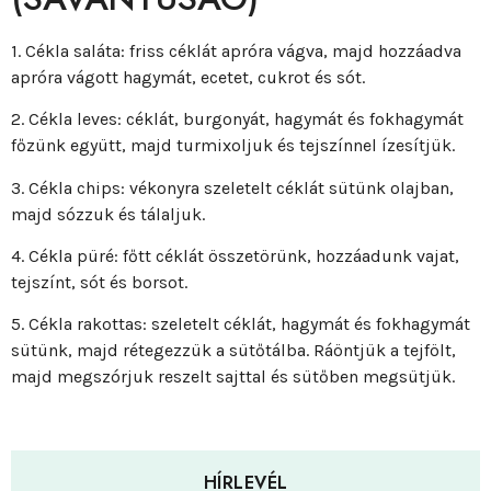
1. Cékla saláta: friss céklát apróra vágva, majd hozzáadva
apróra vágott hagymát, ecetet, cukrot és sót.
2. Cékla leves: céklát, burgonyát, hagymát és fokhagymát
főzünk együtt, majd turmixoljuk és tejszínnel ízesítjük.
3. Cékla chips: vékonyra szeletelt céklát sütünk olajban,
majd sózzuk és tálaljuk.
4. Cékla püré: főtt céklát összetörünk, hozzáadunk vajat,
tejszínt, sót és borsot.
5. Cékla rakottas: szeletelt céklát, hagymát és fokhagymát
sütünk, majd rétegezzük a sütőtálba. Ráöntjük a tejfölt,
majd megszórjuk reszelt sajttal és sütőben megsütjük.
HÍRLEVÉL