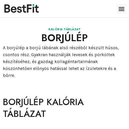
KALÓRIA TÁBLÁZAT
BORJÚLÉP
A borjúlép a borjú lábának alsó részéből készült húsos,
csontos rész. Gyakran használják levesek és pörköltek
készítéséhez, és gazdag kollagéntartalmának
köszönhetően előnyös hatással lehet az ízületekre és a
bőrre.
BORJÚLÉP KALÓRIA
TÁBLÁZAT