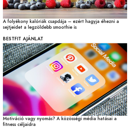
A folyékony kalóriák csapdája – ezért hagyja éhezni a
sejtjeidet a legzöldebb smoothie is
BESTFIT AJÁNLAT
Motiváció vagy nyomás? A közösségi média hatásai a
fitness céljaidra