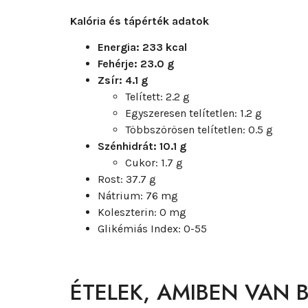
Kalória és tápérték adatok
Energia: 233 kcal
Fehérje: 23.0 g
Zsír: 4.1 g
Telített: 2.2 g
Egyszeresen telítetlen: 1.2 g
Többszörösen telítetlen: 0.5 g
Szénhidrát: 10.1 g
Cukor: 1.7 g
Rost: 37.7 g
Nátrium: 76 mg
Koleszterin: 0 mg
Glikémiás Index: 0-55
ÉTELEK, AMIBEN VAN 