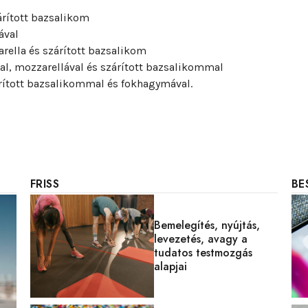
árított bazsalikom
ával
rella és szárított bazsalikom
al, mozzarellával és szárított bazsalikommal
rított bazsalikommal és fokhagymával.
FRISS
BE
Bemelegítés, nyújtás,
levezetés, avagy a
tudatos testmozgás
alapjai