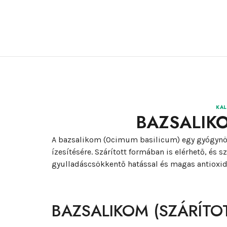
KAL
BAZSALIKO
A bazsalikom (Ocimum basilicum) egy gyógynövé
ízesítésére. Szárított formában is elérhető, és
gyulladáscsökkentő hatással és magas antioxi
BAZSALIKOM (SZÁRÍTO