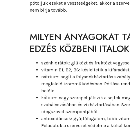
pótoljuk ezeket a veszteségeket, akkor a szerv
nem bírja tovább.
MILYEN ANYAGOKAT T
EDZÉS KÖZBENI ITALOK
szénhidrátok: glükózt és fruktózt vegyese
vitamin B1, B2, B6: késleltetik a kifáradás
nátrium: segít a folyadékháztartás szabál
megfelelő izomműködésben. Pótlása rendkí
belőle.
kálium: nagy szerepet játszik a sejtek m
szabályozásában és vízháztartásában. Sze
idegszövet szempontjából.
antioxidánsok: gyűjtőfogalom, több vitamin
Feladatuk a szervezet védelme a külső kö