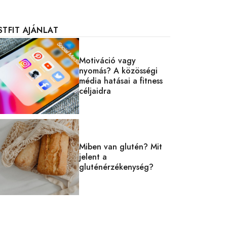
STFIT AJÁNLAT
Motiváció vagy
nyomás? A közösségi
média hatásai a fitness
céljaidra
Miben van glutén? Mit
jelent a
gluténérzékenység?