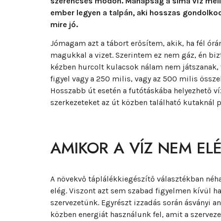
szerencsés módon. Manapság a sima víz melle
ember legyen a talpán, aki hosszas gondolkod
mire jó.
Jómagam azt a tábort erősítem, akik, ha fél órá
magukkal a vizet. Szerintem ez nem gáz, én biz
kézben hurcolt kulacsok nálam nem játszanak,
figyel vagy a 250 milis, vagy az 500 milis össz
Hosszabb út esetén a futótáskába helyezhető v
szerkezeteket az út közben található kutaknál pi
AMIKOR A VÍZ NEM EL
A növekvő táplálékkiegészítő választékban néha
elég. Viszont azt sem szabad figyelmen kívül h
szervezetünk. Egyrészt izzadás során ásványi 
közben energiát használunk fel, amit a szerveze