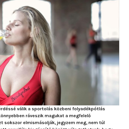
érdéssé válik a sportolás közbeni folyadékpótlás
s könnyebben ráveszik magukat a megfelelő
ezt sokszor elmismásolják, jegyzem meg, nem túl