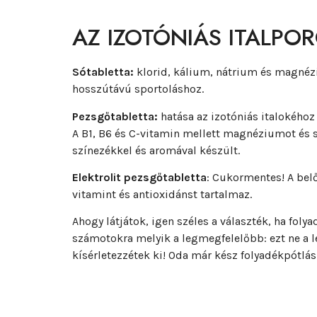
AZ IZOTÓNIÁS ITALPO
Sótabletta:
klorid, kálium, nátrium és magnéz
hosszútávú sportoláshoz.
Pezsgőtabletta:
hatása az izotóniás italokého
A B1, B6 és C-vitamin mellett magnéziumot és s
színezékkel és aromával készült.
Elektrolit pezsgőtabletta
: Cukormentes! A belő
vitamint és antioxidánst tartalmaz.
Ahogy látjátok, igen széles a választék, ha foly
számotokra melyik a legmegfelelőbb: ezt ne a 
kísérletezzétek ki! Oda már kész folyadékpótlá