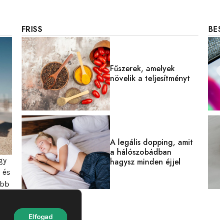
FRISS
BE
Fűszerek, amelyek
növelik a teljesítményt
A legális dopping, amit
a hálószobádban
gy
hagysz minden éjjel
 és
obb
Elfogad