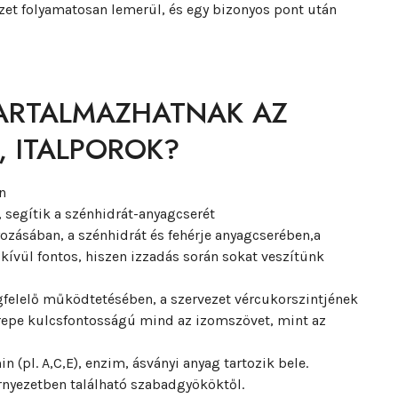
ezet folyamatosan lemerül, és egy bizonyos pont után
ARTALMAZHATNAK AZ
, ITALPOROK?
n
t, segítik a szénhidrát-anyagcserét
yozásában, a szénhidrát és fehérje anyagcserében,a
vül fontos, hiszen izzadás során sokat veszítünk
egfelelő működtetésében, a szervezet vércukorszintjének
repe kulcsfontosságú mind az izomszövet, mint az
 (pl. A,C,E), enzim, ásványi anyag tartozik bele.
rnyezetben található szabadgyököktől.