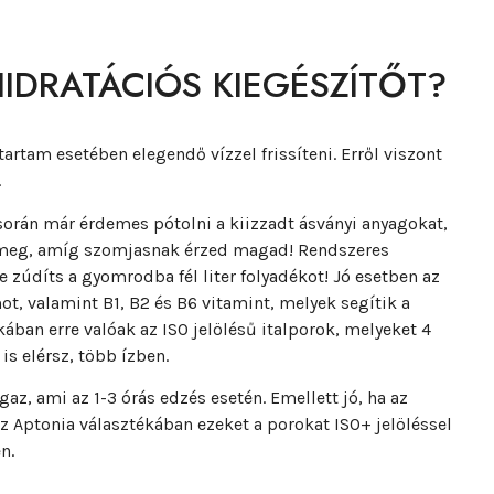
IDRATÁCIÓS KIEGÉSZÍTŐT?
őtartam esetében elegendő vízzel frissíteni. Erről viszont
.
során már érdemes pótolni a kiizzadt ásványi anyagokat,
rd meg, amíg szomjasnak érzed magad! Rendszeres
e zúdíts a gyomrodba fél liter folyadékot! Jó esetben az
ot, valamint B1, B2 és B6 vitamint, melyek segítik a
kában erre valóak az ISO jelölésű italporok, melyeket 4
s elérsz, több ízben.
az, ami az 1-3 órás edzés esetén. Emellett jó, ha az
z Aptonia választékában ezeket a porokat ISO+ jelöléssel
n.