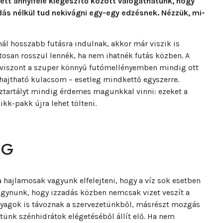
tt annyiféle kiegészítő között válogathatunk, hogy
ás nélkül tud nekivágni egy-egy edzésnek. Nézzük, mi-
nál hosszabb futásra indulnak, akkor már viszik is
tosan rosszul lennék, ha nem ihatnék futás közben. A
 viszont a szuper könnyű futómellényemben mindig ott
ehajtható kulacsom – esetleg mindkettő egyszerre.
íztartályt mindig érdemes magunkkal vinni: ezeket a
kk-pakk újra lehet tölteni.
ÉG
 hajlamosak vagyunk elfelejteni, hogy a víz sok esetben
agynunk, hogy izzadás közben nemcsak vizet veszít a
anyagok is távoznak a szervezetünkből, másrészt mozgás
tünk szénhidrátok elégetéséből állít elő. Ha nem