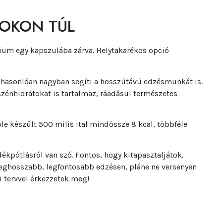
ROKON TÚL
ium egy kapszulába zárva. Helytakarékos opció
z hasonlóan nagyban segíti a hosszútávú edzésmunkát is.
zénhidrátokat is tartalmaz, ráadásul természetes
le készült 500 milis ital mindössze 8 kcal, többféle
adékpótlásról van szó. Fontos, hogy kitapasztaljátok,
leghosszabb, legfontosabb edzésen, pláne ne versenyen
si tervvel érkezzetek meg!