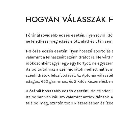
HOGYAN VÁLASSZAK H
1 óránál rövidebb edzés esetén
: ilyen rövid id
ne feledkezz meg edzés előtt, alatt és után sem
1-3 órás edzés esetén:
ilyen hosszú sportolás 
valamint a felhasznált szénhidrátot is. Ne vá
időközönként igyál egy-egy kortyot, ne egyszerr
italod tartalmaz a szénhidrátok mellett nátrium
szénhidrátok felszívódását. Az Aptonia választé
adagos, 650 grammos, és 2 kilós kiszerelésben i
3 óránál hosszabb edzés esetén:
ide minden ig
italodban van kálium valamint antioxidánsok. A
találod meg, szintén több kiszerelésben és ízbe