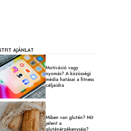
STFIT AJÁNLAT
Motiváció vagy
nyomás? A közösségi
média hatásai a fitness
céljaidra
Miben van glutén? Mit
jelent a
gluténérzékenység?