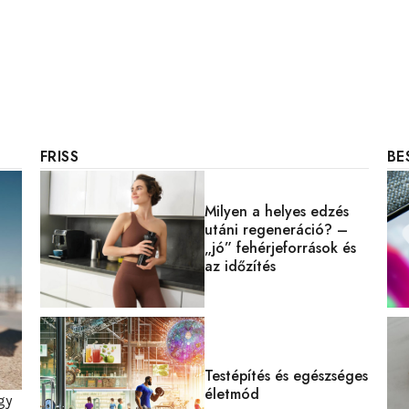
FRISS
BE
Milyen a helyes edzés
utáni regeneráció? –
„jó” fehérjeforrások és
az időzítés
Testépítés és egészséges
életmód
gy