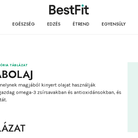
EGÉSZSÉG
EDZÉS
ÉTREND
EGYENSÚLY
ÓRIA TÁBLÁZAT
ABOLAJ
amelynek magjából kinyert olajat használják
j gazdag omega-3 zsírsavakban és antioxidánsokban, és
át.
LÁZAT