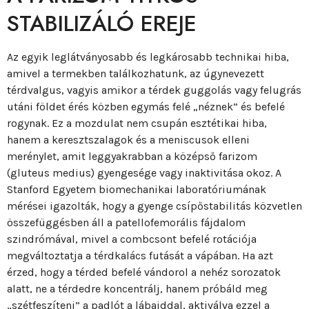
STABILIZÁLÓ EREJE
Az egyik leglátványosabb és legkárosabb technikai hiba,
amivel a termekben találkozhatunk, az úgynevezett
térdvalgus, vagyis amikor a térdek guggolás vagy felugrás
utáni földet érés közben egymás felé „néznek” és befelé
rogynak. Ez a mozdulat nem csupán esztétikai hiba,
hanem a keresztszalagok és a meniscusok elleni
merénylet, amit leggyakrabban a középső farizom
(gluteus medius) gyengesége vagy inaktivitása okoz. A
Stanford Egyetem biomechanikai laboratóriumának
mérései igazolták, hogy a gyenge csípőstabilitás közvetlen
összefüggésben áll a patellofemorális fájdalom
szindrómával, mivel a combcsont befelé rotációja
megváltoztatja a térdkalács futását a vápában. Ha azt
érzed, hogy a térded befelé vándorol a nehéz sorozatok
alatt, ne a térdedre koncentrálj, hanem próbáld meg
„szétfeszíteni” a padlót a lábaiddal, aktiválva ezzel a