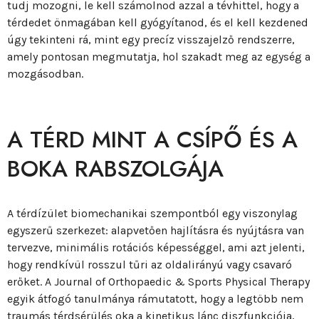
tudj mozogni, le kell számolnod azzal a tévhittel, hogy a
térdedet önmagában kell gyógyítanod, és el kell kezdened
úgy tekinteni rá, mint egy precíz visszajelző rendszerre,
amely pontosan megmutatja, hol szakadt meg az egység a
mozgásodban.
A TÉRD MINT A CSÍPŐ ÉS A
BOKA RABSZOLGÁJA
A térdízület biomechanikai szempontból egy viszonylag
egyszerű szerkezet: alapvetően hajlításra és nyújtásra van
tervezve, minimális rotációs képességgel, ami azt jelenti,
hogy rendkívül rosszul tűri az oldalirányú vagy csavaró
erőket. A Journal of Orthopaedic & Sports Physical Therapy
egyik átfogó tanulmánya rámutatott, hogy a legtöbb nem
traumás térdsérülés oka a kinetikus lánc diszfunkciója,