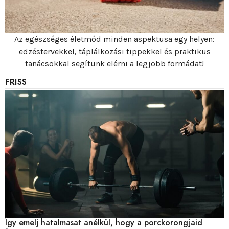
Az egészséges életmód minden aspektusa egy helyen:
edzéstervekkel, táplálkozási tippekkel és praktikus
tanácsokkal segítünk elérni a legjobb formádat!
FRISS
Így emelj hatalmasat anélkül, hogy a porckorongjaid