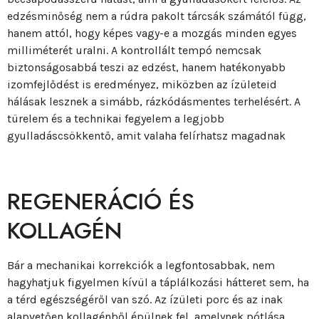
edzésminőség nem a rúdra pakolt tárcsák számától függ,
hanem attól, hogy képes vagy-e a mozgás minden egyes
milliméterét uralni. A kontrollált tempó nemcsak
biztonságosabbá teszi az edzést, hanem hatékonyabb
izomfejlődést is eredményez, miközben az ízületeid
hálásak lesznek a simább, rázkódásmentes terhelésért. A
türelem és a technikai fegyelem a legjobb
gyulladáscsökkentő, amit valaha felírhatsz magadnak
REGENERÁCIÓ ÉS
KOLLAGÉN
Bár a mechanikai korrekciók a legfontosabbak, nem
hagyhatjuk figyelmen kívül a táplálkozási hátteret sem, ha
a térd egészségéről van szó. Az ízületi porc és az inak
alapvetően kollagénből épülnek fel, amelynek pótlása