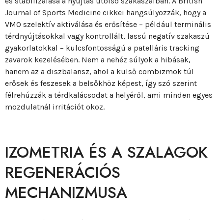
és stabilizálása a nyújtás utolsó szakaszaiban. A British
Journal of Sports Medicine cikkei hangsúlyozzák, hogy a
VMO szelektív aktiválása és erősítése – például terminális
térdnyújtásokkal vagy kontrollált, lassú negatív szakaszú
gyakorlatokkal – kulcsfontosságú a patelláris tracking
zavarok kezelésében. Nem a nehéz súlyok a hibásak,
hanem az a diszbalansz, ahol a külső combizmok túl
erősek és feszesek a belsőkhöz képest, így szó szerint
félrehúzzák a térdkalácsodat a helyéről, ami minden egyes
mozdulatnál irritációt okoz.
IZOMETRIA ÉS A SZALAGOK
REGENERÁCIÓS
MECHANIZMUSA