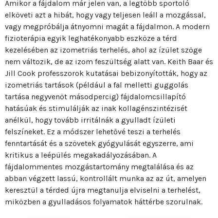
Amikor a fájdalom már jelen van, a legtöbb sportoló
elköveti azt a hibát, hogy vagy teljesen leáll a mozgással,
vagy megpróbálja átnyomni magát a fájdalmon. A modern
fizioterápia egyik leghatékonyabb eszköze a térd
kezelésében az izometriás terhelés, ahol az ízület szöge
nem változik, de az izom feszültség alatt van. Keith Baar és
Jill Cook professzorok kutatásai bebizonyították, hogy az
izometriás tartások (például a fal melletti guggolás
tartása negyvenöt másodpercig) fájdalomcsillapító
hatásúak és stimulálják az inak kollagénszintézisét
anélkül, hogy tovább irritálnák a gyulladt ízületi
felszíneket. Ez a módszer lehetővé teszi a terhelés
fenntartását és a szövetek gyógyulását egyszerre, ami
kritikus a leépülés megakadályozásában. A
fájdalommentes mozgástartomány megtalálása és az
abban végzett lassú, kontrollált munka az az út, amelyen
keresztül a térded újra megtanulja elviselni a terhelést,
miközben a gyulladásos folyamatok háttérbe szorulnak.