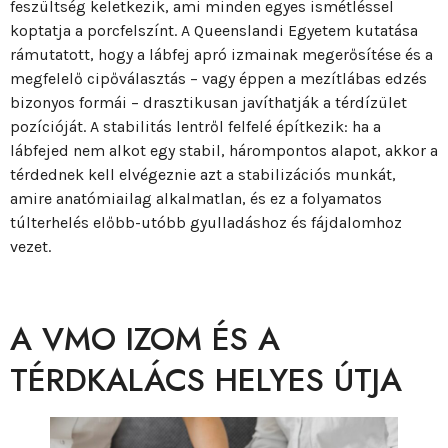
feszültség keletkezik, ami minden egyes ismétléssel
koptatja a porcfelszínt. A Queenslandi Egyetem kutatása
rámutatott, hogy a lábfej apró izmainak megerősítése és a
megfelelő cipőválasztás – vagy éppen a mezítlábas edzés
bizonyos formái – drasztikusan javíthatják a térdízület
pozícióját. A stabilitás lentről felfelé építkezik: ha a
lábfejed nem alkot egy stabil, hárompontos alapot, akkor a
térdednek kell elvégeznie azt a stabilizációs munkát,
amire anatómiailag alkalmatlan, és ez a folyamatos
túlterhelés előbb-utóbb gyulladáshoz és fájdalomhoz
vezet.
A VMO IZOM ÉS A
TÉRDKALÁCS HELYES ÚTJA