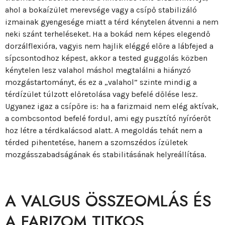
ahol a bokaízület merevsége vagy a csípő stabilizáló
izmainak gyengesége miatt a térd kénytelen átvenni a nem
neki szánt terheléseket. Ha a bokád nem képes elegendő
dorzálflexióra, vagyis nem hajlik eléggé előre a lábfejed a
sípcsontodhoz képest, akkor a tested guggolás közben
kénytelen lesz valahol máshol megtalálni a hiányzó
mozgástartományt, és ez a „valahol” szinte mindig a
térdízület túlzott előretolása vagy befelé dőlése lesz.
Ugyanez igaz a csípőre is: ha a farizmaid nem elég aktívak,
a combcsontod befelé fordul, ami egy pusztító nyíróerőt
hoz létre a térdkalácsod alatt. A megoldás tehát nem a
térded pihentetése, hanem a szomszédos ízületek
mozgásszabadságának és stabilitásának helyreállítása.
A VALGUS ÖSSZEOMLÁS ÉS
A FARIZOM TITKOS