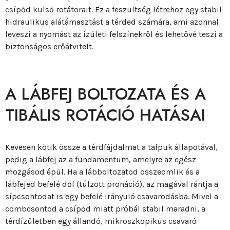
csípőd külső rotátorait. Ez a feszültség létrehoz egy stabil
hidraulikus alátámasztást a térded számára, ami azonnal
leveszi a nyomást az ízületi felszínekről és lehetővé teszi a
biztonságos erőátvitelt.
A LÁBFEJ BOLTOZATA ÉS A
TIBÁLIS ROTÁCIÓ HATÁSAI
Kevesen kötik össze a térdfájdalmat a talpuk állapotával,
pedig a lábfej az a fundamentum, amelyre az egész
mozgásod épül. Ha a lábboltozatod összeomlik és a
lábfejed befelé dől (túlzott pronáció), az magával rántja a
sípcsontodat is egy befelé irányuló csavarodásba. Mivel a
combcsontod a csípőd miatt próbál stabil maradni, a
térdízületben egy állandó, mikroszkopikus csavaró