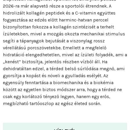
2026-ra már alapvető része a sportolói étrendnek. A
hidrolizált kollagén peptidek és a C-vitamin együttes
fogyasztása az edzés előtt harminc-hatvan perccel
bizonyítottan fokozza a kollagén szintézisét a terhelt
ízületekben, mivel a mozgás okozta mechanikai stimulus
segíti a tápanyagok bejutását a viszonylag rossz
vérellátású porcszövetekbe. Emellett a megfelelő
hidratáció elengedhetetlen, mivel az ízületi folyadék, ami a
„kenést” biztosítja, jelentős részben vízből áll. Ha
dehidratáltan edzel, a térded belső súrlódása megnő, ami
gyorsítja a kopást és növeli a gyulladás esélyét. Az
egyensúly fenntartása a biomechanika és a biokémia
között az egyetlen biztos módszer arra, hogy a térded ne
csak egy korlátozó tényező legyen, hanem egy erős,
megbízható tartóoszlop az egész életed során.