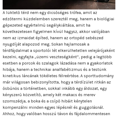
A lüktető térd nem egy dicsőséges trófea, amit az
edzőtermi küzdelemben szereztél meg, hanem a biológiai
gépezeted egyértelmű segélykiáltása, amit ha
következetesen figyelmen kívül hagysz, akkor valójában
nem az izmaidat építed, hanem az ortopéd sebészed
nyugdíját alapozod meg. Sokan hajlamosak a
térdfájdalmat a sportolói lét elkerülhetetlen velejárójaként
kezelni, egyfajta „üzemi veszteségként”, pedig a legtöbb
esetben a porcok és szalagok lázadása nem a gyakorlatok
hibája, hanem a technikai analfabétizmus és a testünk
kinetikus láncának tökéletes félreértése. A sporttudomány
már világosan bebizonyította, hogy a térdízület ritkán az
ősbűnös a történetben, sokkal inkább egy áldozat, egy
kényszerű közvetítő, amely két makacs és merev
szomszédja, a boka és a csípő hibáit kénytelen
kompenzálni minden egyes lépésnél és guggolásnál.
Ahhoz, hogy valóban hosszú távon és fájdalommentesen