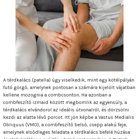
A térdkalács (patella) úgy viselkedik, mint egy kötélpályán
futó görgő, amelynek pontosan a számára kijelölt vájatban
kellene mozognia a combcsonton. Ha azonban a
combfeszítő izmaid között megbomlik az egyensúly, a
térdkalács elvándorol az ideális útvonalról, és dörzsölni
kezdi az alatta lévő porcot. Itt jön képbe a Vastus Medialis
Obliquus (VMO), a combfeszítő belső, csepp alakú feje,
amelynek elsődleges feladata a térdkalács befelé húzása