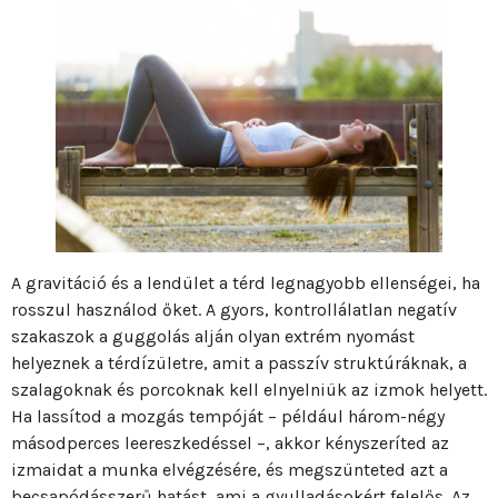
A gravitáció és a lendület a térd legnagyobb ellenségei, ha
rosszul használod őket. A gyors, kontrollálatlan negatív
szakaszok a guggolás alján olyan extrém nyomást
helyeznek a térdízületre, amit a passzív struktúráknak, a
szalagoknak és porcoknak kell elnyelniük az izmok helyett.
Ha lassítod a mozgás tempóját – például három-négy
másodperces leereszkedéssel –, akkor kényszeríted az
izmaidat a munka elvégzésére, és megszünteted azt a
becsapódásszerű hatást, ami a gyulladásokért felelős. Az