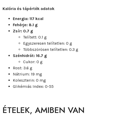
Kalória és tápérték adatok
Energia: 117 kcal
Fehérje: 8.1 g
Zsír: 0.7 g
Telített: 0.1 g
Egyszeresen telítetlen: 0 g
Többszörösen telítetlen: 0.3 g
Szénhidrát: 16.7 g
Cukor: 0 g
Rost: 3.6 g
Nátrium: 19 mg
Koleszterin: 0 mg
Glikémiás Index: 0-55
ÉTELEK, AMIBEN VAN