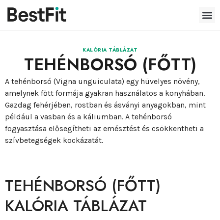
KALÓRIA TÁBLÁZAT
TEHÉNBORSÓ (FŐTT)
A tehénborsó (Vigna unguiculata) egy hüvelyes növény,
amelynek főtt formája gyakran használatos a konyhában.
Gazdag fehérjében, rostban és ásványi anyagokban, mint
például a vasban és a káliumban. A tehénborsó
fogyasztása elősegítheti az emésztést és csökkentheti a
szívbetegségek kockázatát.
TEHÉNBORSÓ (FŐTT)
KALÓRIA TÁBLÁZAT