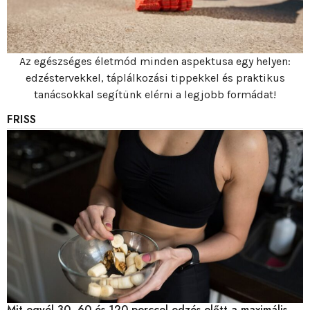
Az egészséges életmód minden aspektusa egy helyen:
edzéstervekkel, táplálkozási tippekkel és praktikus
tanácsokkal segítünk elérni a legjobb formádat!
FRISS
Mit egyél 30, 60 és 120 perccel edzés előtt a maximális