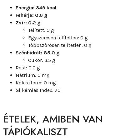
Energia: 349 kcal
Fehérje: 0.6 g
Zsír: 0.2 g
Telített: 0 g
Egyszeresen telítetlen: 0 g
Többszörösen telítetlen: 0 g
Szénhidrát: 85.0 g
Cukor: 3.5 g
Rost: 0.0 g
Nátrium: 0 mg
Koleszterin: 0 mg
Glikémiás Index: 70
ÉTELEK, AMIBEN VAN
TÁPIÓKALISZT