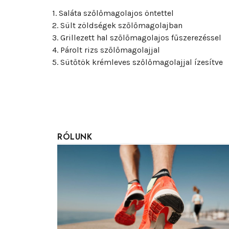
1. Saláta szőlőmagolajos öntettel
2. Sült zöldségek szőlőmagolajban
3. Grillezett hal szőlőmagolajos fűszerezéssel
4. Párolt rizs szőlőmagolajjal
5. Sütőtök krémleves szőlőmagolajjal ízesítve
RÓLUNK