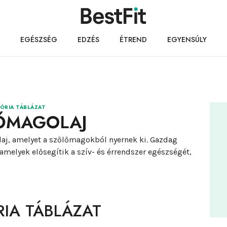
EGÉSZSÉG
EDZÉS
ÉTREND
EGYENSÚLY
ÓRIA TÁBLÁZAT
ŐMAGOLAJ
 olaj, amelyet a szőlőmagokból nyernek ki. Gazdag
melyek elősegítik a szív- és érrendszer egészségét,
IA TÁBLÁZAT