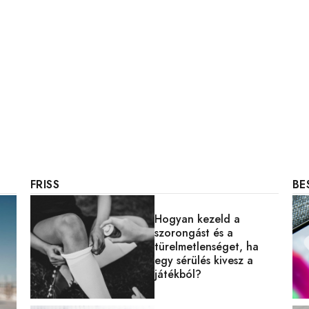
FRISS
BE
Hogyan kezeld a
szorongást és a
türelmetlenséget, ha
egy sérülés kivesz a
játékból?