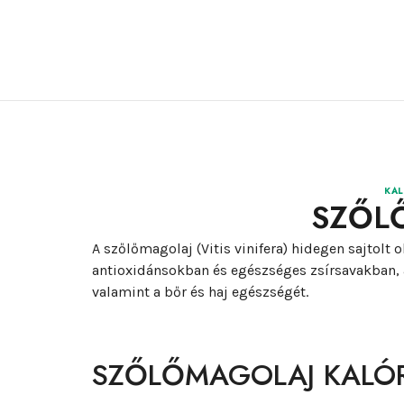
KAL
SZŐL
A szőlőmagolaj (Vitis vinifera) hidegen sajtolt
antioxidánsokban és egészséges zsírsavakban, a
valamint a bőr és haj egészségét.
SZŐLŐMAGOLAJ KALÓR