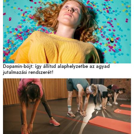
Dopamin-böjt: így állítsd alaphelyzetbe az agyad
jutalmazási rendszerét!