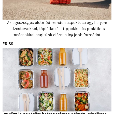
Az egészséges életmód minden aspektusa egy helyen:
edzéstervekkel, táplálkozási tippekkel és praktikus
tanácsokkal segítünk elérni a legjobb formádat!
FRISS
Így főzz le egy teljes hetet vasárnap délután, mindössze