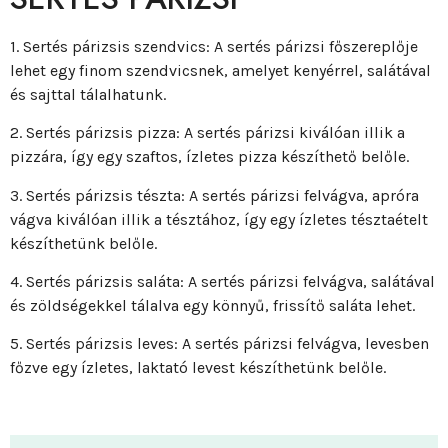
1. Sertés párizsis szendvics: A sertés párizsi főszereplője
lehet egy finom szendvicsnek, amelyet kenyérrel, salátával
és sajttal tálalhatunk.
2. Sertés párizsis pizza: A sertés párizsi kiválóan illik a
pizzára, így egy szaftos, ízletes pizza készíthető belőle.
3. Sertés párizsis tészta: A sertés párizsi felvágva, apróra
vágva kiválóan illik a tésztához, így egy ízletes tésztaételt
készíthetünk belőle.
4. Sertés párizsis saláta: A sertés párizsi felvágva, salátával
és zöldségekkel tálalva egy könnyű, frissítő saláta lehet.
5. Sertés párizsis leves: A sertés párizsi felvágva, levesben
főzve egy ízletes, laktató levest készíthetünk belőle.