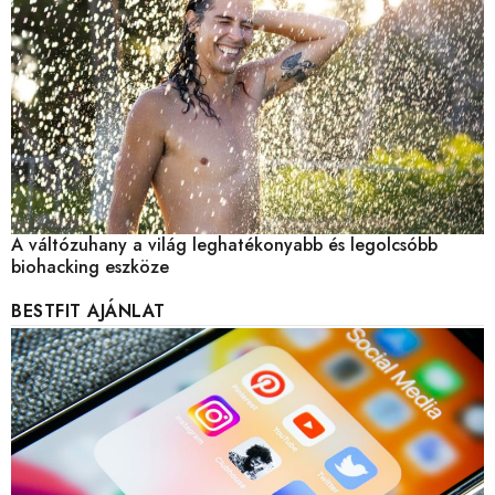
A váltózuhany a világ leghatékonyabb és legolcsóbb
biohacking eszköze
BESTFIT AJÁNLAT