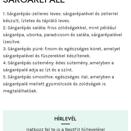
1. Sárgarépás-zelleres leves: sárgarépalével és zellerrel
készült, ízletes és tápláló leves.
2. Sárgarépás saláta: friss zöldségekkel, mint például
sárgarépa, uborka, paradicsom és saláta, sárgarépalével
ízesítve.
3. Sárgarépás püré: finom és egészséges köret, amelyet
sárgarépalével és fűszerekkel készítenek.
4. Sárgarépás sütemény: édes sütemény, amelyben a
sárgarépalé adja az ízt és a színt.
5. Sárgarépás smoothie: egészséges ital, amelyben a
sárgarépalé mellett gyümölcsök és zöldségek is
megtalálhatóak.
HÍRLEVÉL
Iratkozz fel te is a BestFit hírlevelére!