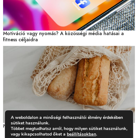
Motiváció vagy nyomás? A közösségi média hatásai a
fitness céljaidra
A weboldalon a minőségi felhasználói élmény érdekében
sütiket használunk.
Miben van glutén? Mit jelent a gluténérzékenység?
Többet megtudhatsz arról, hogy milyen sütiket használunk,
vagy kikapcsolhatod őket a
beállításokban
.