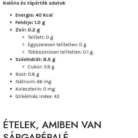
Kalória és tápérték adatok
Energia: 40 kcal
Fehérje: 1.0 g
Zsír: 0.2 g
Telített: 0 g
Egyszeresen telítetlen: 0 g
Többszörösen telítetlen: 0.1 g
Szénhidrát: 8.5 g
Cukor: 3.9 g
Rost: 0.8 g
Nátrium: 66 mg
Koleszterin: 0 mg
Glikémiás Index: 43
ÉTELEK, AMIBEN VAN
SÁRGARÉPALÉ