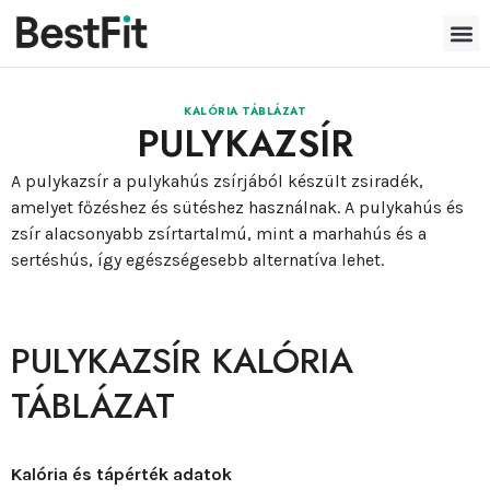
KALÓRIA TÁBLÁZAT
PULYKAZSÍR
A pulykazsír a pulykahús zsírjából készült zsiradék,
amelyet főzéshez és sütéshez használnak. A pulykahús és
zsír alacsonyabb zsírtartalmú, mint a marhahús és a
sertéshús, így egészségesebb alternatíva lehet.
PULYKAZSÍR KALÓRIA
TÁBLÁZAT
Kalória és tápérték adatok