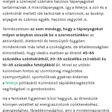
melyek a szervezet számára hasznos tápanyagokat
tartalmaznak. A mikrotápanyagok, így a fehérje, a zsír és a
szénhidrát mellett ide tartoznak a vitaminok, az ásványi
anyagok és számos egyéb, hasznos vegyület is.
Természetesen
az sem mindegy, hogy a tápanyagokat
milyen arányban visszük be a szervezetünkbe:
az
aktivitástól, életkortól és testsúlytól függően
mindenkinek más lehet a szükséglete, de általánosságban
elmondható, hogy ideális esetben az étrend
45-65
százaléka szénhidrátból, 20-35 százaléka zsírokból és
10-35 százaléka fehérjékből
áll. Mivel ez utóbbi
különösen fontos az izomtömeg megőrzése
szempontjából, sportolóknak gyakran érdemes
a
fehérje
pótlásáról különböző táplálékkiegészítők
segítségével is gondoskodni.
Ha a fentieket figyelmen kívül hagyjuk, az étrendünk
könnyen vezethet az energiaszintünk csökkenéséhez,
gyengeséghez, fáradékonysághoz, ami a mindennapjainkra