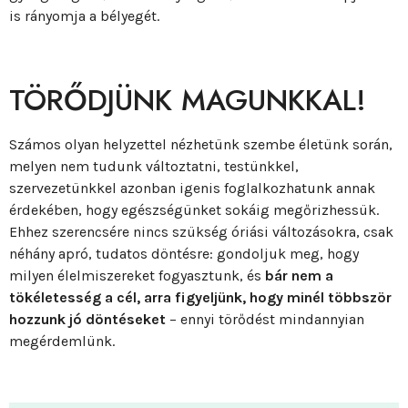
is rányomja a bélyegét.
TÖRŐDJÜNK MAGUNKKAL!
Számos olyan helyzettel nézhetünk szembe életünk során,
melyen nem tudunk változtatni, testünkkel,
szervezetünkkel azonban igenis foglalkozhatunk annak
érdekében, hogy egészségünket sokáig megőrizhessük.
Ehhez szerencsére nincs szükség óriási változásokra, csak
néhány apró, tudatos döntésre: gondoljuk meg, hogy
milyen élelmiszereket fogyasztunk, és
bár nem a
tökéletesség a cél, arra figyeljünk, hogy minél többször
hozzunk jó döntéseket
– ennyi törődést mindannyian
megérdemlünk.