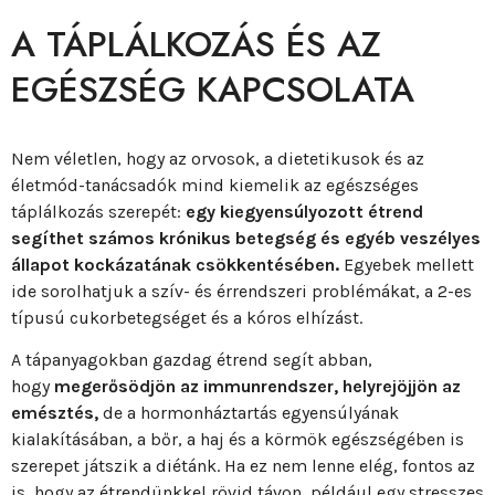
A TÁPLÁLKOZÁS ÉS AZ
EGÉSZSÉG KAPCSOLATA
Nem véletlen, hogy az orvosok, a dietetikusok és az
életmód-tanácsadók mind kiemelik az egészséges
táplálkozás szerepét:
egy kiegyensúlyozott étrend
segíthet számos krónikus betegség és egyéb veszélyes
állapot kockázatának csökkentésében.
Egyebek mellett
ide sorolhatjuk a szív- és érrendszeri problémákat, a 2-es
típusú cukorbetegséget és a kóros elhízást.
A tápanyagokban gazdag étrend segít abban,
hogy
megerősödjön az immunrendszer, helyrejöjjön az
emésztés,
de a hormonháztartás egyensúlyának
kialakításában, a bőr, a haj és a körmök egészségében is
szerepet játszik a diétánk. Ha ez nem lenne elég, fontos az
is, hogy az étrendünkkel rövid távon, például egy stresszes