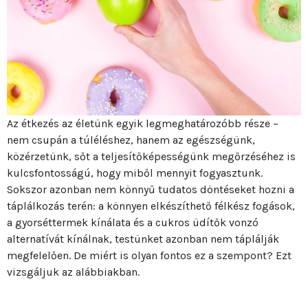
Az étkezés az életünk egyik legmeghatározóbb része –
nem csupán a túléléshez, hanem az egészségünk,
közérzetünk, sőt a teljesítőképességünk megőrzéséhez is
kulcsfontosságú, hogy miből mennyit fogyasztunk.
Sokszor azonban nem könnyű tudatos döntéseket hozni a
táplálkozás terén: a könnyen elkészíthető félkész fogások,
a gyorséttermek kínálata és a cukros üdítők vonzó
alternatívát kínálnak, testünket azonban nem táplálják
megfelelően. De miért is olyan fontos ez a szempont? Ezt
vizsgáljuk az alábbiakban.