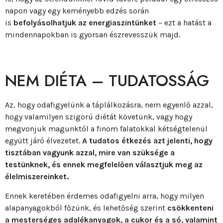
napon vagy egy keményebb edzés során
is
befolyásolhatjuk az energiaszintünket
– ezt a hatást a
mindennapokban is gyorsan észrevesszük majd.
NEM DIÉTA – TUDATOSSÁG
Az, hogy odafigyelünk a táplálkozásra, nem egyenlő azzal,
hogy valamilyen szigorú diétát követünk, vagy hogy
megvonjuk magunktól a finom falatokkal kétségtelenül
együtt járó élvezetet.
A tudatos étkezés azt jelenti, hogy
tisztában vagyunk azzal, mire van szüksége a
testünknek, és ennek megfelelően választjuk meg az
élelmiszereinket.
Ennek keretében érdemes odafigyelni arra, hogy milyen
alapanyagokból főzünk, és lehetőség szerint
csökkenteni
a mesterséges adalékanyagok, a cukor és a só, valamint