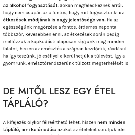
az alkohol fogyasztását
. Sokan megfeledkeznek arról,
hogy nem csupán az a fontos, hogy mit fogyasztunk:
az
étkezések módjának is nagy jelentősége van.
Ha az
egészségünk megőrzése a fontos, érdemes naponta
többször, kevesebben enni, az étkezések során pedig
mellőzzük a kapkodást: alaposan rágjunk meg minden
falatot, hiszen az emésztés a szájban kezdődik, ráadásul
ha így teszünk, jó eséllyel elkerülhetjük a túlevést, így a
gyomrunk, emésztőrendszerünk túlzott megterhelését is.
DE MITŐL LESZ EGY ÉTEL
TÁPLÁLÓ?
A kifejezés olykor félreérthető lehet, hiszen
nem minden
tápláló, ami kalóriadús:
azokat az ételeket soroljuk ide,