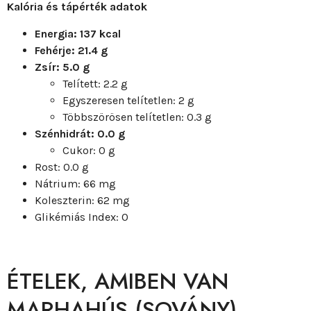
Kalória és tápérték adatok
Energia: 137 kcal
Fehérje: 21.4 g
Zsír: 5.0 g
Telített: 2.2 g
Egyszeresen telítetlen: 2 g
Többszörösen telítetlen: 0.3 g
Szénhidrát: 0.0 g
Cukor: 0 g
Rost: 0.0 g
Nátrium: 66 mg
Koleszterin: 62 mg
Glikémiás Index: 0
ÉTELEK, AMIBEN VAN
MARHAHÚS (SOVÁNY)