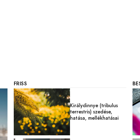
FRISS
BE
Királydinnye (tribulus
terrestris) szedése,
hatása, mellékhatásai