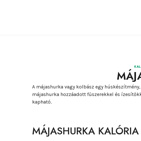
KAL
MÁJ
A májashurka vagy kolbász egy húskészítmény, 
májashurka hozzáadott fűszerekkel és ízesítőkk
kapható.
MÁJASHURKA KALÓRIA