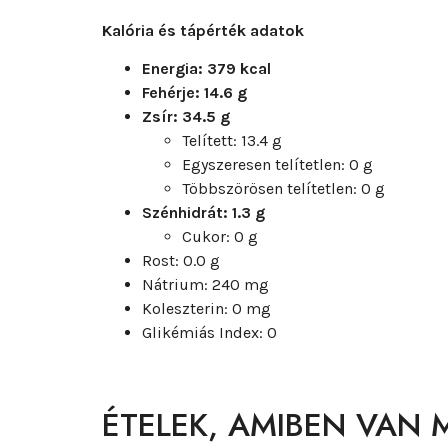
Kalória és tápérték adatok
Energia: 379 kcal
Fehérje: 14.6 g
Zsír: 34.5 g
Telített: 13.4 g
Egyszeresen telítetlen: 0 g
Többszörösen telítetlen: 0 g
Szénhidrát: 1.3 g
Cukor: 0 g
Rost: 0.0 g
Nátrium: 240 mg
Koleszterin: 0 mg
Glikémiás Index: 0
ÉTELEK, AMIBEN VAN