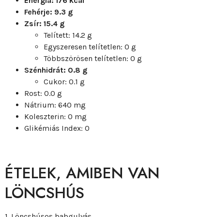
Energia: 176 kcal
Fehérje: 9.3 g
Zsír: 15.4 g
Telített: 14.2 g
Egyszeresen telítetlen: 0 g
Többszörösen telítetlen: 0 g
Szénhidrát: 0.8 g
Cukor: 0.1 g
Rost: 0.0 g
Nátrium: 640 mg
Koleszterin: 0 mg
Glikémiás Index: 0
ÉTELEK, AMIBEN VAN
LÖNCSHÚS
1. Löncshúsos babgulyás