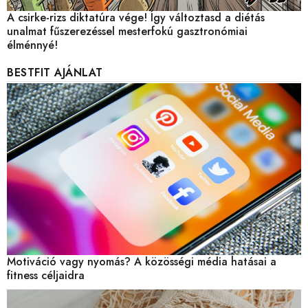
A csirke-rizs diktatúra vége! Így változtasd a diétás
unalmat fűszerezéssel mesterfokú gasztronómiai
élménnyé!
BESTFIT AJÁNLAT
Motiváció vagy nyomás? A közösségi média hatásai a
fitness céljaidra