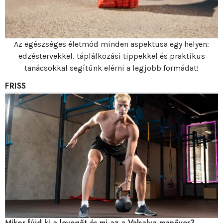
Az egészséges életmód minden aspektusa egy helyen:
edzéstervekkel, táplálkozási tippekkel és praktikus
tanácsokkal segítünk elérni a legjobb formádat!
FRISS
Mikor fújd ki a levegőt és mi az a Valsalva-manőver?