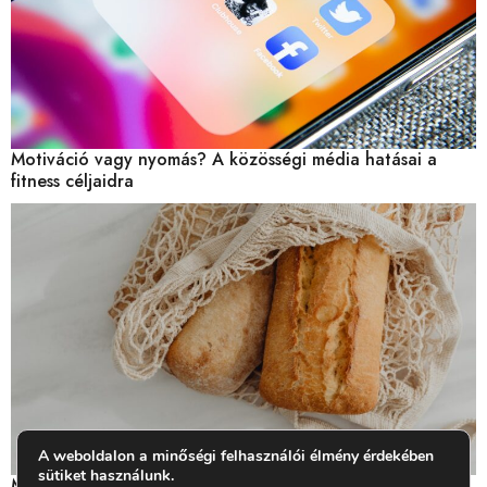
Motiváció vagy nyomás? A közösségi média hatásai a
fitness céljaidra
A weboldalon a minőségi felhasználói élmény érdekében
sütiket használunk.
Miben van glutén? Mit jelent a gluténérzékenység?