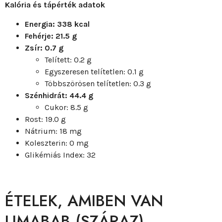
Kalória és tápérték adatok
Energia: 338 kcal
Fehérje: 21.5 g
Zsír: 0.7 g
Telített: 0.2 g
Egyszeresen telítetlen: 0.1 g
Többszörösen telítetlen: 0.3 g
Szénhidrát: 44.4 g
Cukor: 8.5 g
Rost: 19.0 g
Nátrium: 18 mg
Koleszterin: 0 mg
Glikémiás Index: 32
ÉTELEK, AMIBEN VAN
LIMABAB (SZÁRAZ)