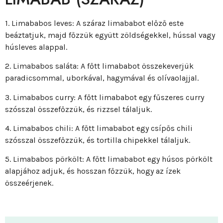
1. Limababos leves: A száraz limababot előző este
beáztatjuk, majd főzzük együtt zöldségekkel, hússal vagy
húsleves alappal.
2. Limababos saláta: A főtt limababot összekeverjük
paradicsommal, uborkával, hagymával és olívaolajjal.
3. Limababos curry: A főtt limababot egy fűszeres curry
szósszal összefőzzük, és rizzsel tálaljuk.
4. Limababos chili: A főtt limababot egy csípős chili
szósszal összefőzzük, és tortilla chipekkel tálaljuk.
5. Limababos pörkölt: A főtt limababot egy húsos pörkölt
alapjához adjuk, és hosszan főzzük, hogy az ízek
összeérjenek.