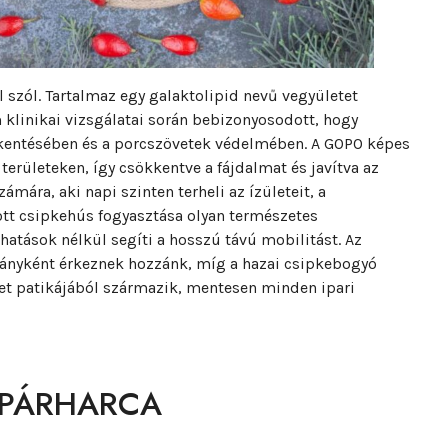
szól. Tartalmaz egy galaktolipid nevű vegyületet
klinikai vizsgálatai során bebizonyosodott, hogy
kkentésében és a porcszövetek védelmében. A GOPO képes
 területeken, így csökkentve a fájdalmat és javítva az
mára, aki napi szinten terheli az ízületeit, a
ott csipkehús fogyasztása olyan természetes
hatások nélkül segíti a hosszú távú mobilitást. Az
ányként érkeznek hozzánk, míg a hazai csipkebogyó
zet patikájából származik, mentesen minden ipari
 PÁRHARCA