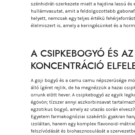
szénhidrát-szerkezete miatt a hajdina lassú és e
hullámvasutat, amit a feldolgozottabb gabonafé
helyett, nemcsak egy teljes értékű fehérjeforr
élelmiszert is, amely a keringésünket és a hor
A CSIPKEBOGYÓ ÉS AZ
KONCENTRÁCIÓ ELFEL
A goji bogyó és a camu camu népszerűsége mö
álló ígéret rejlik, de ha megnézzük a hazai csi
orrunk előtt hever. A csipkebogyó az egyik leg
égövön; tízszer annyi aszkorbinsavat tartalmazh
egzotikus bogyó, amely az utazás során elveszí
Egyetem farmakognóziai szakértői gyakran han
izoláltan, hanem egy komplex flavonoid-mátrixb
felszívódását és biohasznosulását a szervezetbe