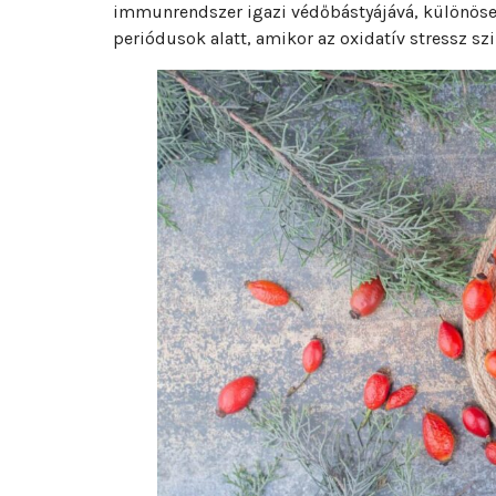
immunrendszer igazi védőbástyájává, különösen
periódusok alatt, amikor az oxidatív stressz s