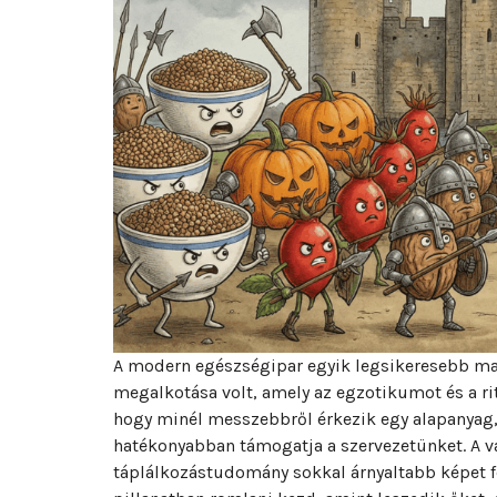
A modern egészségipar egyik legsikeresebb ma
megalkotása volt, amely az egzotikumot és a ri
hogy minél messzebbről érkezik egy alapanyag,
hatékonyabban támogatja a szervezetünket. A v
táplálkozástudomány sokkal árnyaltabb képet f