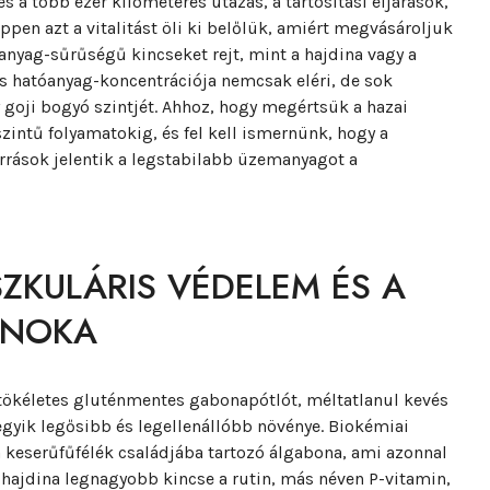
s a több ezer kilométeres utazás, a tartósítási eljárások,
pen azt a vitalitást öli ki belőlük, amiért megvásároljuk
anyag-sűrűségű kincseket rejt, mint a hajdina vagy a
s hatóanyag-koncentrációja nemcsak eléri, de sok
 goji bogyó szintjét. Ahhoz, hogy megértsük a hazai
szintű folyamatokig, és fel kell ismernünk, hogy a
orrások jelentik a legstabilabb üzemanyagot a
SZKULÁRIS VÉDELEM ÉS A
JNOKA
 tökéletes gluténmentes gabonapótlót, méltatlanul kevés
egyik legősibb és legellenállóbb növénye. Biokémiai
keserűfűfélék családjába tartozó álgabona, ami azonnal
hajdina legnagyobb kincse a rutin, más néven P-vitamin,