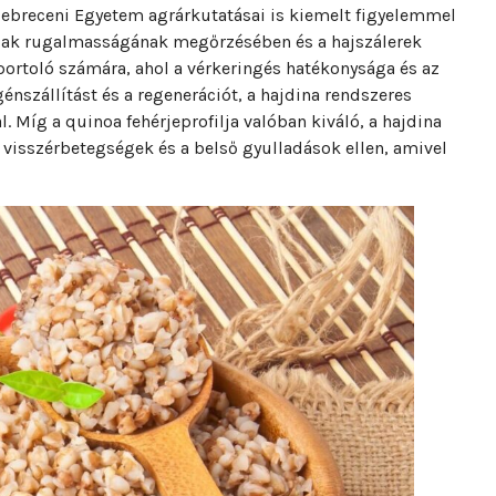
Debreceni Egyetem agrárkutatásai is kiemelt figyelemmel
rfalak rugalmasságának megőrzésében és a hajszálerek
ortoló számára, ahol a vérkeringés hatékonysága és az
génszállítást és a regenerációt, a hajdina rendszeres
l. Míg a quinoa fehérjeprofilja valóban kiváló, a hajdina
 visszérbetegségek és a belső gyulladások ellen, amivel