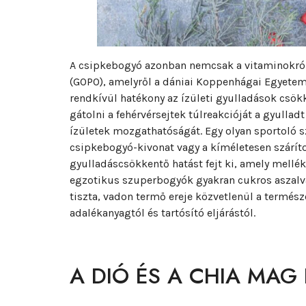
A csipkebogyó azonban nemcsak a vitaminokról 
(GOPO), amelyről a dániai Koppenhágai Egyetem 
rendkívül hatékony az ízületi gyulladások csö
gátolni a fehérvérsejtek túlreakcióját a gyulladt
ízületek mozgathatóságát. Egy olyan sportoló szá
csipkebogyó-kivonat vagy a kíméletesen szárít
gyulladáscsökkentő hatást fejt ki, amely mellék
egzotikus szuperbogyók gyakran cukros aszalv
tiszta, vadon termő ereje közvetlenül a termés
adalékanyagtól és tartósító eljárástól.
A DIÓ ÉS A CHIA MAG