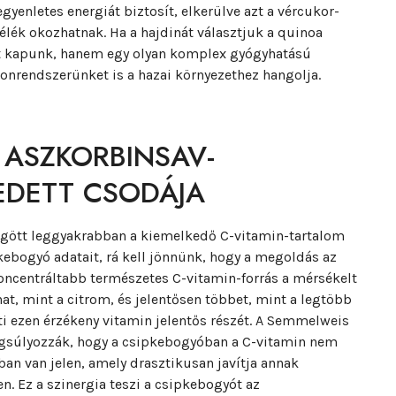
gyenletes energiát biztosít, elkerülve azt a vércukor-
lék okozhatnak. Ha a hajdinát választjuk a quinoa
ást kapunk, hanem egy olyan komplex gyógyhatású
monrendszerünket is a hazai környezethez hangolja.
 ASZKORBINSAV-
EDETT CSODÁJA
gött leggyakrabban a kiemelkedő C-vitamin-tartalom
pkebogyó adatait, rá kell jönnünk, hogy a megoldás az
koncentráltabb természetes C-vitamin-forrás a mérsékelt
at, mint a citrom, és jelentősen többet, mint a legtöbb
ti ezen érzékeny vitamin jelentős részét. A Semmelweis
gsúlyozzák, hogy a csipkebogyóban a C-vitamin nem
an van jelen, amely drasztikusan javítja annak
n. Ez a szinergia teszi a csipkebogyót az