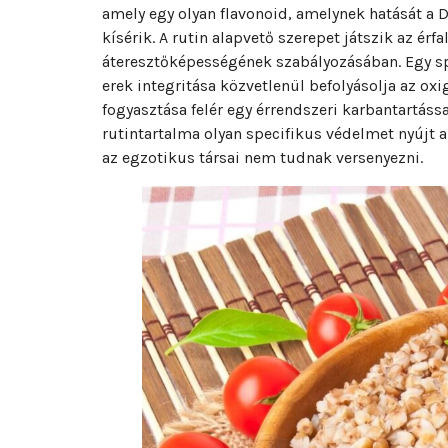
amely egy olyan flavonoid, amelynek hatását a 
kísérik. A rutin alapvető szerepet játszik az é
áteresztőképességének szabályozásában. Egy sp
erek integritása közvetlenül befolyásolja az oxi
fogyasztása felér egy érrendszeri karbantartássa
rutintartalma olyan specifikus védelmet nyújt a
az egzotikus társai nem tudnak versenyezni.