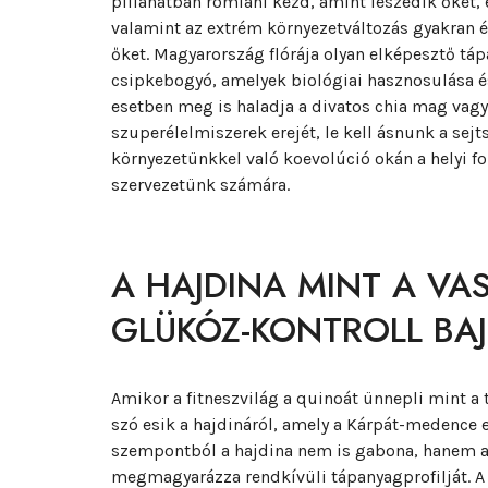
pillanatban romlani kezd, amint leszedik őket, é
valamint az extrém környezetváltozás gyakran ép
őket. Magyarország flórája olyan elképesztő táp
csipkebogyó, amelyek biológiai hasznosulása é
esetben meg is haladja a divatos chia mag vagy
szuperélelmiszerek erejét, le kell ásnunk a sejt
környezetünkkel való koevolúció okán a helyi f
szervezetünk számára.
A HAJDINA MINT A VA
GLÜKÓZ-KONTROLL BA
Amikor a fitneszvilág a quinoát ünnepli mint a
szó esik a hajdináról, amely a Kárpát-medence 
szempontból a hajdina nem is gabona, hanem a 
megmagyarázza rendkívüli tápanyagprofilját. A 