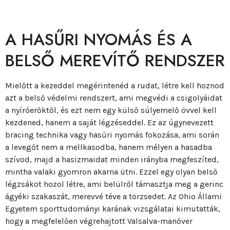
A HASŰRI NYOMÁS ÉS A
BELSŐ MEREVÍTŐ RENDSZER
Mielőtt a kezeddel megérintenéd a rudat, létre kell hoznod
azt a belső védelmi rendszert, ami megvédi a csigolyáidat
a nyíróerőktől, és ezt nem egy külső súlyemelő övvel kell
kezdened, hanem a saját légzéseddel. Ez az úgynevezett
bracing technika vagy hasűri nyomás fokozása, ami során
a levegőt nem a mellkasodba, hanem mélyen a hasadba
szívod, majd a hasizmaidat minden irányba megfeszíted,
mintha valaki gyomron akarna ütni. Ezzel egy olyan belső
légzsákot hozol létre, ami belülről támasztja meg a gerinc
ágyéki szakaszát, merevvé téve a törzsedet. Az Ohio Állami
Egyetem sporttudományi karának vizsgálatai kimutatták,
hogy a megfelelően végrehajtott Valsalva-manőver