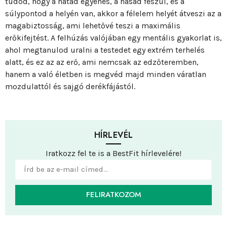
tudod, hogy a hátad egyenes, a hasad feszül, és a
súlypontod a helyén van, akkor a félelem helyét átveszi az a
magabiztosság, ami lehetővé teszi a maximális
erőkifejtést. A felhúzás valójában egy mentális gyakorlat is,
ahol megtanulod uralni a testedet egy extrém terhelés
alatt, és ez az az erő, ami nemcsak az edzőteremben,
hanem a való életben is megvéd majd minden váratlan
mozdulattól és sajgó derékfájástól.
HÍRLEVÉL
Iratkozz fel te is a BestFit hírlevelére!
FELIRATKOZOM