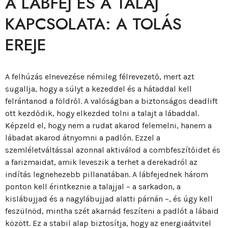
A LÁBFEJ ÉS A TALAJ
KAPCSOLATA: A TOLÁS
EREJE
A felhúzás elnevezése némileg félrevezető, mert azt
sugallja, hogy a súlyt a kezeddel és a hátaddal kell
felrántanod a földről. A valóságban a biztonságos deadlift
ott kezdődik, hogy elkezded tolni a talajt a lábaddal.
Képzeld el, hogy nem a rudat akarod felemelni, hanem a
lábadat akarod átnyomni a padlón. Ezzel a
szemléletváltással azonnal aktiválod a combfeszítőidet és
a farizmaidat, amik leveszik a terhet a derekadról az
indítás legnehezebb pillanatában. A lábfejednek három
ponton kell érintkeznie a talajjal – a sarkadon, a
kislábujjad és a nagylábujjad alatti párnán –, és úgy kell
feszülnöd, mintha szét akarnád feszíteni a padlót a lábaid
között. Ez a stabil alap biztosítja, hogy az energiaátvitel