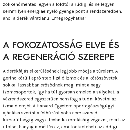
zökkenőmentes legyen a földtől a rúdig, és ne legyen
semmilyen energiaelnyelő gyenge pont a rendszeredben,
ahol a derék váratlanul „megrogyhatna”.
A FOKOZATOSSÁG ELVE ÉS
A REGENERÁCIÓ SZEREPE
A derékfájás elkerülésének legjobb módja a türelem. A
gerinc körüli apró stabilizáló izmok és a kötőszövetek
sokkal lassabban erősödnek meg, mint a nagy
izomcsoportok, így ha túl gyorsan emeled a súlyokat, a
vázrendszered egyszerűen nem fogja tudni követni az
izmaid erejét. A Harvard Egyetem sportegészségügyi
ajánlása szerint a felhúzást soha nem szabad
kimerültségig vagy a technika romlásáig végezni, mert az
utolsó, hanyag ismétlés az, ami tönkreteheti az addigi