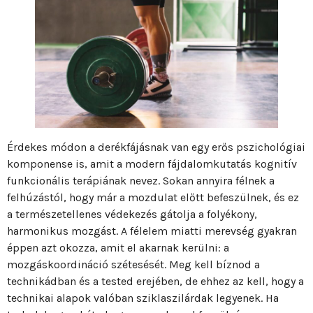
Érdekes módon a derékfájásnak van egy erős pszichológiai
komponense is, amit a modern fájdalomkutatás kognitív
funkcionális terápiának nevez. Sokan annyira félnek a
felhúzástól, hogy már a mozdulat előtt befeszülnek, és ez
a természetellenes védekezés gátolja a folyékony,
harmonikus mozgást. A félelem miatti merevség gyakran
éppen azt okozza, amit el akarnak kerülni: a
mozgáskoordináció szétesését. Meg kell bíznod a
technikádban és a tested erejében, de ehhez az kell, hogy a
technikai alapok valóban sziklaszilárdak legyenek. Ha