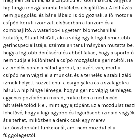
meg kell tanulnia, az a csípőízületi dominancia, vagyis a
hip hinge mozgásminta tökéletes elsajátítása. A felhúzás
nem guggolás, és bár a lábaid is dolgoznak, a fő motor a
csípőd körüli izomzat, elsősorban a farizom és a
combhajlító. A Waterloo-i Egyetem biomechanikai
kutatója, Stuart McGill, aki a világ egyik legelismertebb
gerincspecialistája, számtalan tanulmányban mutatta be,
hogy a legtöbb deréksérülés abból fakad, hogy a sportoló
nem tudja elkülöníteni a csípő mozgását a gerincétől. Ha
az emelés során a hátad görbül, az azért van, mert a
csípőd nem végzi el a munkát, és a terhelés a stabilizáló
izmok helyett közvetlenül a csigolyákra és a szalagokra
hárul. A hip hinge lényege, hogy a gerinc végig semleges,
egyenes pozícióban marad, miközben a medencéd
hátrafelé tolódik el, mint egy ajtópánt. Ez a mozdulat teszi
lehetővé, hogy a legnagyobb és legerősebb izmaid vegyék
át a terhet, miközben a derék csak egy merev
tartóoszlopként funkcionál, ami nem mozdul el a
függőlegestől.