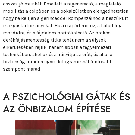
összes jó munkát. Emellett a regeneráció, a megfelelő
mobilitás a csípőben és a bokaízületben elengedhetetlen,
hogy ne kelljen a gerinceddel kompenzálnod a beszűkült
mozgástartományokat. Ha a csípőd merev, a hátad fog
mozdulni, és a fájdalom borítékolható. Az örökös
derékfájásmentesség titka tehát nem a súlyzók
elkerülésében rejlik, hanem abban a fegyelmezett
technikában, ahol az ész irányítja az erőt, és ahol a
biztonság minden egyes kilogrammnál fontosabb
szempont marad.
A PSZICHOLÓGIAI GÁTAK ÉS
AZ ÖNBIZALOM ÉPÍTÉSE