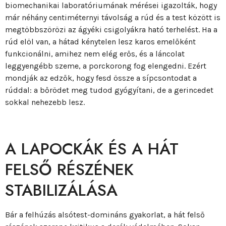
biomechanikai laboratóriumának mérései igazolták, hogy
már néhány centiméternyi távolság a rúd és a test között is
megtöbbszörözi az ágyéki csigolyákra ható terhelést. Ha a
rúd elöl van, a hátad kénytelen lesz karos emelőként
funkcionálni, amihez nem elég erős, és a láncolat
leggyengébb szeme, a porckorong fog elengedni. Ezért
mondják az edzők, hogy fesd össze a sípcsontodat a
rúddal: a bőrödet meg tudod gyógyítani, de a gerincedet
sokkal nehezebb lesz.
A LAPOCKÁK ÉS A HÁT
FELSŐ RÉSZÉNEK
STABILIZÁLÁSA
Bár a felhúzás alsótest-domináns gyakorlat, a hát felső