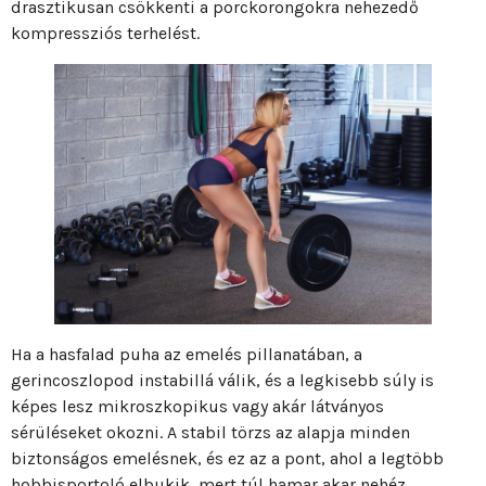
drasztikusan csökkenti a porckorongokra nehezedő
kompressziós terhelést.
Ha a hasfalad puha az emelés pillanatában, a
gerincoszlopod instabillá válik, és a legkisebb súly is
képes lesz mikroszkopikus vagy akár látványos
sérüléseket okozni. A stabil törzs az alapja minden
biztonságos emelésnek, és ez az a pont, ahol a legtöbb
hobbisportoló elbukik, mert túl hamar akar nehéz