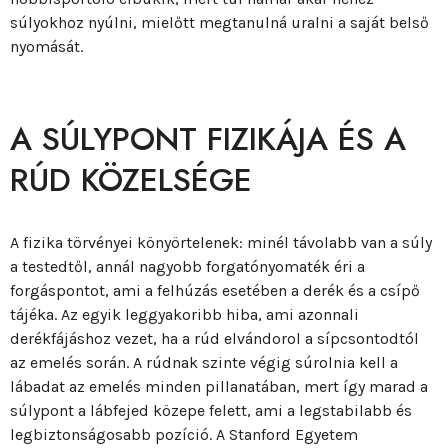
súlyokhoz nyúlni, mielőtt megtanulná uralni a saját belső
nyomását.
A SÚLYPONT FIZIKÁJA ÉS A
RÚD KÖZELSÉGE
A fizika törvényei könyörtelenek: minél távolabb van a súly
a testedtől, annál nagyobb forgatónyomaték éri a
forgáspontot, ami a felhúzás esetében a derék és a csípő
tájéka. Az egyik leggyakoribb hiba, ami azonnali
derékfájáshoz vezet, ha a rúd elvándorol a sípcsontodtól
az emelés során. A rúdnak szinte végig súrolnia kell a
lábadat az emelés minden pillanatában, mert így marad a
súlypont a lábfejed közepe felett, ami a legstabilabb és
legbiztonságosabb pozíció. A Stanford Egyetem