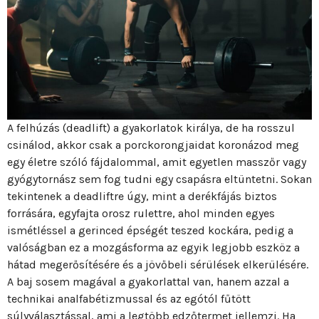
A felhúzás (deadlift) a gyakorlatok királya, de ha rosszul
csinálod, akkor csak a porckorongjaidat koronázod meg
egy életre szóló fájdalommal, amit egyetlen masszőr vagy
gyógytornász sem fog tudni egy csapásra eltüntetni. Sokan
tekintenek a deadliftre úgy, mint a derékfájás biztos
forrására, egyfajta orosz rulettre, ahol minden egyes
ismétléssel a gerinced épségét teszed kockára, pedig a
valóságban ez a mozgásforma az egyik legjobb eszköz a
hátad megerősítésére és a jövőbeli sérülések elkerülésére.
A baj sosem magával a gyakorlattal van, hanem azzal a
technikai analfabétizmussal és az egótól fűtött
súlyválasztással, ami a legtöbb edzőtermet jellemzi. Ha