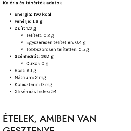
Kalória és tápérték adatok
Energia: 196 kcal
Fehérje: 1.6 g
Zsír: 1.3 g
Telített: 0.2 g
Egyszeresen telítetlen: 0.4 g
Többszörösen telítetlen: 0.5 g
Szénhidrát: 36.1 g
Cukor: 0 g
Rost: 8.1 g
Nátrium: 2 mg
Koleszterin: 0 mg
Glikémiás Index: 54
ÉTELEK, AMIBEN VAN
GESZTENYE