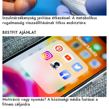
Inzulinérzékenység javítása étkezéssel: A metabolikus
rugalmasság visszaállításának titkos eszköztára
BESTFIT AJÁNLAT
Motiváció vagy nyomás? A közösségi média hatásai a
fitness céljaidra