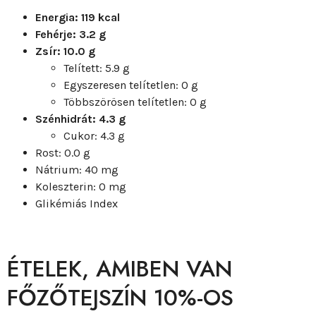
Energia: 119 kcal
Fehérje: 3.2 g
Zsír: 10.0 g
Telített: 5.9 g
Egyszeresen telítetlen: 0 g
Többszörösen telítetlen: 0 g
Szénhidrát: 4.3 g
Cukor: 4.3 g
Rost: 0.0 g
Nátrium: 40 mg
Koleszterin: 0 mg
Glikémiás Index
ÉTELEK, AMIBEN VAN
FŐZŐTEJSZÍN 10%-OS