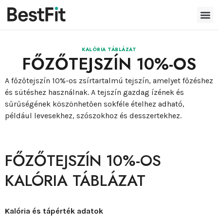
KALÓRIA TÁBLÁZAT
FŐZŐTEJSZÍN 10%-OS
A főzőtejszín 10%-os zsírtartalmú tejszín, amelyet főzéshez
és sütéshez használnak. A tejszín gazdag ízének és
sűrűségének köszönhetően sokféle ételhez adható,
például levesekhez, szószokhoz és desszertekhez.
FŐZŐTEJSZÍN 10%-OS
KALÓRIA TÁBLÁZAT
Kalória és tápérték adatok