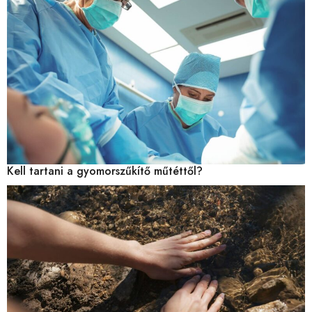
Kell tartani a gyomorszűkítő műtéttől?