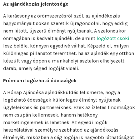
Az ajándékozás jelentősége
A karácsony az örömszerzésről szól, az ajándékozás
hagyományait sokan szeretik újragondolni, hogy eddig
nem látott, újszerű élményt nyújtsanak. A szaloncukor
önmagában is kedvelt ajándék, de amint
logózott csoki
lesz belőle, könnyen egyedivé válhat. Képzeld el, milyen
különleges pillanatot teremthet, ha az ajándék egy otthon
készült vagy éppen a munkahelyi asztalon elhelyezett
darab, amely céged logóját viseli.
Prémium logózható édességek
A Hónap Ajándéka ajándékküldés felismerte, hogy a
logózható édességek különleges élményt nyújtanak
ügyfeleiknek és partnereiknek. Ezek az ízletes finomságok
nem csupán kellemesek, hanem hatékony
marketingelemek is lehetnek. Az egyedi logók
használatával személyre szabhatod az ajándékozás
élményét, miközben a cég logója is nagyobb láthatóságot