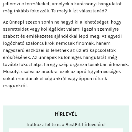
jellemzi e termékeket, amelyek a karácsonyi hangulatot
még inkább fokozzák. Te melyik ízt választanád?
Az ünnepi szezon során ne hagyd ki a lehetőséget, hogy
szeretteidet vagy kollégáidat valami igazán személyre
szabott és emlékezetes ajándékkal lepd meg! Az egyedi
logózható szaloncukrok nemcsak finomak, hanem
nagyszerű eszközei is lehetnek az üzleti kapcsolatok
erősítésének. Az ünnepek különleges hangulatát még
tovább fokozhatja, ha egy szép organza tasakban érkeznek.
Mosolyt csalva az arcokra, ezek az apró figyelmességek
sokat mondanak el cégünkről vagy éppen rólunk
magunkról.
HÍRLEVÉL
Iratkozz fel te is a BestFit hírlevelére!