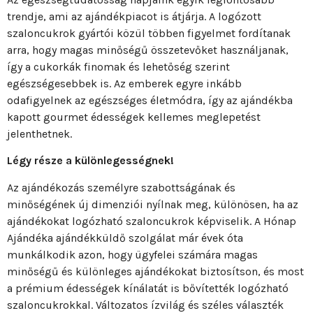
trendje, ami az ajándékpiacot is átjárja. A logózott
szaloncukrok gyártói közül többen figyelmet fordítanak
arra, hogy magas minőségű összetevőket használjanak,
így a cukorkák finomak és lehetőség szerint
egészségesebbek is. Az emberek egyre inkább
odafigyelnek az egészséges életmódra, így az ajándékba
kapott gourmet édességek kellemes meglepetést
jelenthetnek.
Légy része a különlegességnek!
Az ajándékozás személyre szabottságának és
minőségének új dimenziói nyílnak meg, különösen, ha az
ajándékokat logózható szaloncukrok képviselik. A Hónap
Ajándéka ajándékküldő szolgálat már évek óta
munkálkodik azon, hogy ügyfelei számára magas
minőségű és különleges ajándékokat biztosítson, és most
a prémium édességek kínálatát is bővítették logózható
szaloncukrokkal. Változatos ízvilág és széles választék