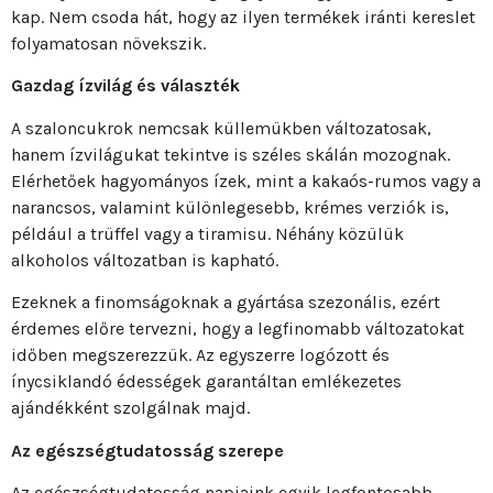
kap. Nem csoda hát, hogy az ilyen termékek iránti kereslet
folyamatosan növekszik.
Gazdag ízvilág és választék
A szaloncukrok nemcsak küllemükben változatosak,
hanem ízvilágukat tekintve is széles skálán mozognak.
Elérhetőek hagyományos ízek, mint a kakaós-rumos vagy a
narancsos, valamint különlegesebb, krémes verziók is,
például a trüffel vagy a tiramisu. Néhány közülük
alkoholos változatban is kapható.
Ezeknek a finomságoknak a gyártása szezonális, ezért
érdemes előre tervezni, hogy a legfinomabb változatokat
időben megszerezzük. Az egyszerre logózott és
ínycsiklandó édességek garantáltan emlékezetes
ajándékként szolgálnak majd.
Az egészségtudatosság szerepe
Az egészségtudatosság napjaink egyik legfontosabb