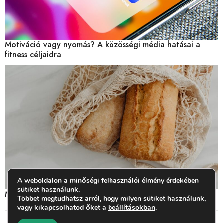
Motiváció vagy nyomás? A közösségi média hatásai a
fitness céljaidra
A weboldalon a minőségi felhasználói élmény érdekében
sütiket használunk.
Miben van glutén? Mit jelent a gluténérzékenység?
Többet megtudhatsz arról, hogy milyen sütiket használunk,
vagy kikapcsolhatod őket a
beállításokban
.