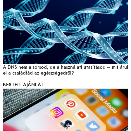
A DNS nem a sorsod, de a használati utasításod – mit árul
el a családfád az egészségedről?
BESTFIT AJÁNLAT