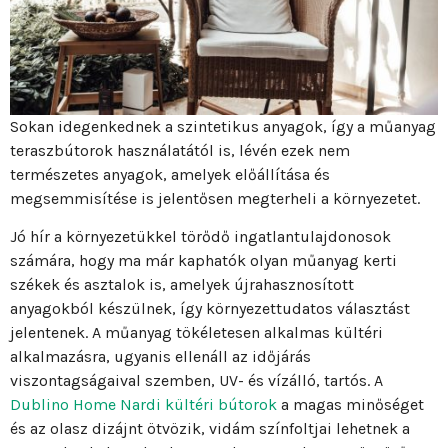
Sokan idegenkednek a szintetikus anyagok, így a műanyag
teraszbútorok használatától is, lévén ezek nem
természetes anyagok, amelyek előállítása és
megsemmisítése is jelentősen megterheli a környezetet.
Jó hír a környezetükkel törődő ingatlantulajdonosok
számára, hogy ma már kaphatók olyan műanyag kerti
székek és asztalok is, amelyek újrahasznosított
anyagokból készülnek, így környezettudatos választást
jelentenek. A műanyag tökéletesen alkalmas kültéri
alkalmazásra, ugyanis ellenáll az időjárás
viszontagságaival szemben, UV- és vízálló, tartós. A
Dublino Home Nardi kültéri bútorok
a magas minőséget
és az olasz dizájnt ötvözik, vidám színfoltjai lehetnek a