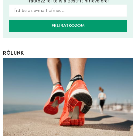
Iratkozz fel te is a BestFit hírlevelére!
FELIRATKOZOM
RÓLUNK