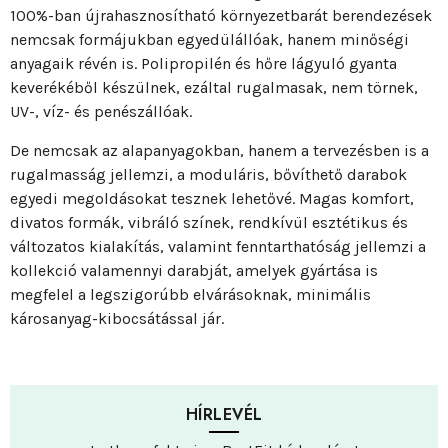
100%-ban újrahasznosítható környezetbarát berendezések
nemcsak formájukban egyedülállóak, hanem minőségi
anyagaik révén is. Polipropilén és hőre lágyuló gyanta
keverékéből készülnek, ezáltal rugalmasak, nem törnek,
UV-, víz- és penészállóak.
De nemcsak az alapanyagokban, hanem a tervezésben is a
rugalmasság jellemzi, a moduláris, bővíthető darabok
egyedi megoldásokat tesznek lehetővé. Magas komfort,
divatos formák, vibráló színek, rendkívül esztétikus és
változatos kialakítás, valamint fenntarthatóság jellemzi a
kollekció valamennyi darabját, amelyek gyártása is
megfelel a legszigorúbb elvárásoknak, minimális
károsanyag-kibocsátással jár.
HÍRLEVÉL