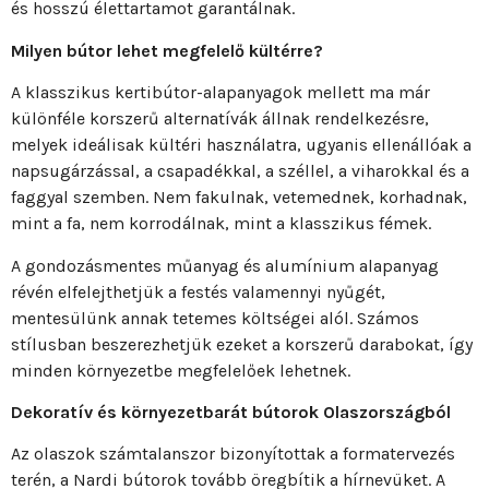
és hosszú élettartamot garantálnak.
Milyen bútor lehet megfelelő kültérre?
A klasszikus kertibútor-alapanyagok mellett ma már
különféle korszerű alternatívák állnak rendelkezésre,
melyek ideálisak kültéri használatra, ugyanis ellenállóak a
napsugárzással, a csapadékkal, a széllel, a viharokkal és a
faggyal szemben. Nem fakulnak, vetemednek, korhadnak,
mint a fa, nem korrodálnak, mint a klasszikus fémek.
A gondozásmentes műanyag és alumínium alapanyag
révén elfelejthetjük a festés valamennyi nyűgét,
mentesülünk annak tetemes költségei alól. Számos
stílusban beszerezhetjük ezeket a korszerű darabokat, így
minden környezetbe megfelelőek lehetnek.
Dekoratív és környezetbarát bútorok Olaszországból
Az olaszok számtalanszor bizonyítottak a formatervezés
terén, a Nardi bútorok tovább öregbítik a hírnevüket. A