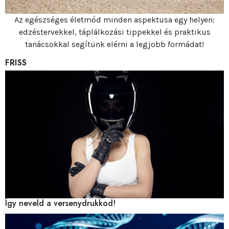
Az egészséges életmód minden aspektusa egy helyen:
edzéstervekkel, táplálkozási tippekkel és praktikus
tanácsokkal segítünk elérni a legjobb formádat!
FRISS
Így neveld a versenydrukkod!