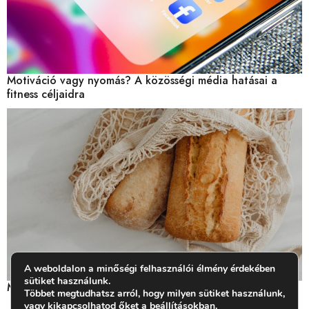
Motiváció vagy nyomás? A közösségi média hatásai a
fitness céljaidra
A weboldalon a minőségi felhasználói élmény érdekében
sütiket használunk.
Miben van glutén? Mit jelent a gluténérzékenység?
Többet megtudhatsz arról, hogy milyen sütiket használunk,
vagy kikapcsolhatod őket a
beállításokban
.