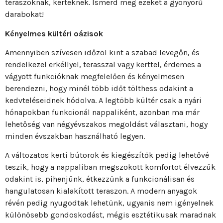
teraszoknak, kerteknek. Ismerd meg ezeket a gyönyörű
darabokat!
Kényelmes kültéri oázisok
Amennyiben szívesen időzöl kint a szabad levegőn, és
rendelkezel erkéllyel, terasszal vagy kerttel, érdemes a
vágyott funkcióknak megfelelően és kényelmesen
berendezni, hogy minél több időt tölthess odakint a
kedvteléseidnek hódolva. A legtöbb kültér csak a nyári
hónapokban funkcionál nappaliként, azonban ma már
lehetőség van négyévszakos megoldást választani, hogy
minden évszakban használható legyen.
A változatos kerti bútorok és kiegészítők pedig lehetővé
teszik, hogy a nappaliban megszokott komfortot élvezzük
odakint is, pihenjünk, étkezzünk a funkcionálisan és
hangulatosan kialakított teraszon. A modern anyagok
révén pedig nyugodtak lehetünk, ugyanis nem igényelnek
különösebb gondoskodást, mégis esztétikusak maradnak