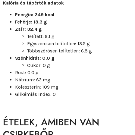
Kalória és tápérték adatok
Energia: 349 kcal
Fehérje: 13.3 g
Zsír: 32.4 g
Telített: 9.1 g
Egyszeresen telítetlen: 13.5 g
Többszörösen telítetlen: 6.8 g
Szénhidrát: 0.0 g
Cukor: 0 g
Rost: 0.0 g
Nátrium: 63 mg
Koleszterin: 109 mg
Glikémiás Index: 0
ÉTELEK, AMIBEN VAN
CSIRKEBŐR