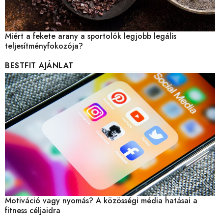
Miért a fekete arany a sportolók legjobb legális
teljesítményfokozója?
BESTFIT AJÁNLAT
Motiváció vagy nyomás? A közösségi média hatásai a
fitness céljaidra