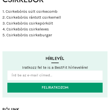
1. Csirkebőrös sült csirkecomb
2. Csirkebőrös rántott csirkemell
3. Csirkebőrös csirkepörkölt
4. Csirkebőrös csirkeleves
5. Csirkebőrös csirkeburger
HÍRLEVÉL
Iratkozz fel te is a BestFit hírlevelére!
FELIRATKOZOM
RÓLUNK