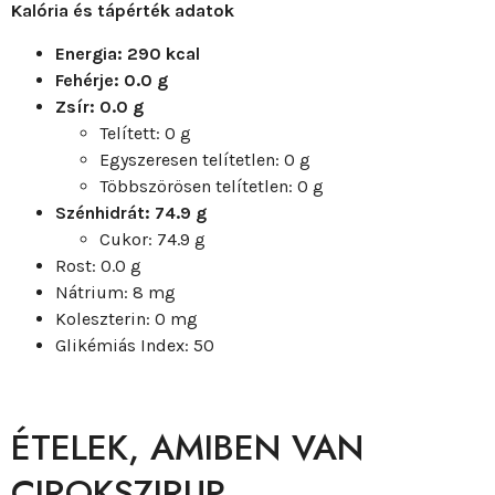
Kalória és tápérték adatok
Energia: 290 kcal
Fehérje: 0.0 g
Zsír: 0.0 g
Telített: 0 g
Egyszeresen telítetlen: 0 g
Többszörösen telítetlen: 0 g
Szénhidrát: 74.9 g
Cukor: 74.9 g
Rost: 0.0 g
Nátrium: 8 mg
Koleszterin: 0 mg
Glikémiás Index: 50
ÉTELEK, AMIBEN VAN
CIROKSZIRUP