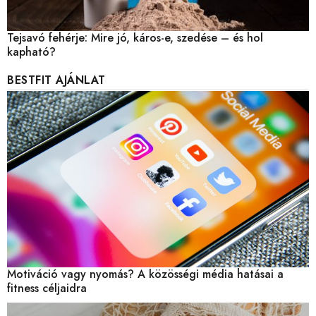
Tejsavó fehérje: Mire jó, káros-e, szedése – és hol
kapható?
BESTFIT AJÁNLAT
Motiváció vagy nyomás? A közösségi média hatásai a
fitness céljaidra