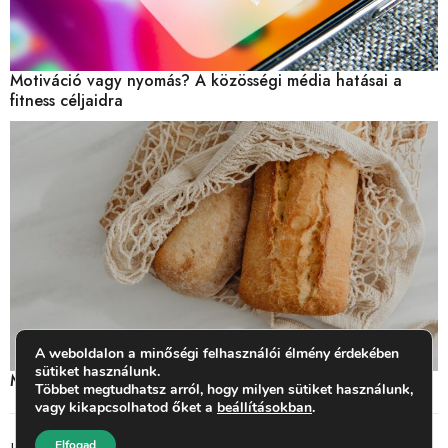
Motiváció vagy nyomás? A közösségi média hatásai a
fitness céljaidra
A weboldalon a minőségi felhasználói élmény érdekében
sütiket használunk.
Miben van glutén? Mit jelent a gluténérzékenység?
Többet megtudhatsz arról, hogy milyen sütiket használunk,
vagy kikapcsolhatod őket a
beállításokban
.
Elfogad
Impresszum
ASZF