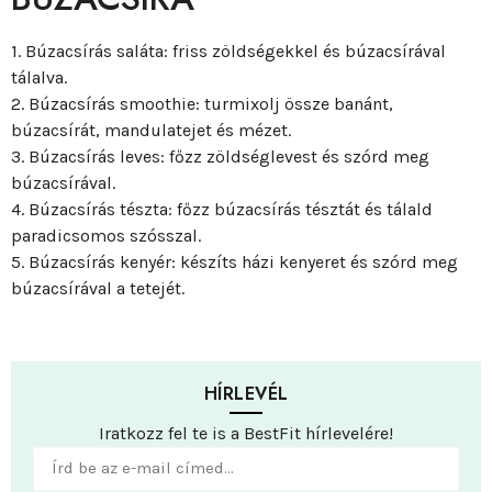
1. Búzacsírás saláta: friss zöldségekkel és búzacsírával
tálalva.
2. Búzacsírás smoothie: turmixolj össze banánt,
búzacsírát, mandulatejet és mézet.
3. Búzacsírás leves: főzz zöldséglevest és szórd meg
búzacsírával.
4. Búzacsírás tészta: főzz búzacsírás tésztát és tálald
paradicsomos szósszal.
5. Búzacsírás kenyér: készíts házi kenyeret és szórd meg
búzacsírával a tetejét.
HÍRLEVÉL
Iratkozz fel te is a BestFit hírlevelére!