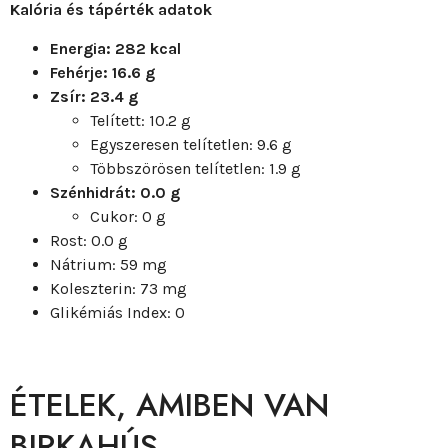
Kalória és tápérték adatok
Energia: 282 kcal
Fehérje: 16.6 g
Zsír: 23.4 g
Telített: 10.2 g
Egyszeresen telítetlen: 9.6 g
Többszörösen telítetlen: 1.9 g
Szénhidrát: 0.0 g
Cukor: 0 g
Rost: 0.0 g
Nátrium: 59 mg
Koleszterin: 73 mg
Glikémiás Index: 0
ÉTELEK, AMIBEN VAN
BIRKAHÚS