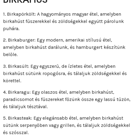
1. Birkapörkölt: A hagyományos magyar étel, amelyben
birkahúst fűszerekkel és zöldségekkel együtt párolunk
puhára.
2. Birkaburger: Egy modern, amerikai stílusú étel,
amelyben birkahúst darálunk, és hamburgert készítünk
belőle.
3. Birkasült: Egy egyszerű, de ízletes étel, amelyben
birkahúst sütünk ropogósra, és tálaljuk zöldségekkel és
körettel.
4. Birkaragu: Egy olaszos étel, amelyben birkahúst,
paradicsomot és fűszereket főzünk össze egy lassú tűzön,
és tálaljuk tésztával.
5. Birkasteak: Egy elegánsabb étel, amelyben birkahúst
sütünk serpenyőben vagy grillen, és tálaljuk zöldségekkel
és szósszal.