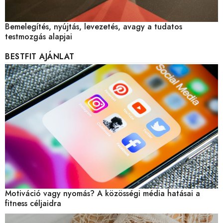
Bemelegítés, nyújtás, levezetés, avagy a tudatos
testmozgás alapjai
BESTFIT AJÁNLAT
Motiváció vagy nyomás? A közösségi média hatásai a
fitness céljaidra