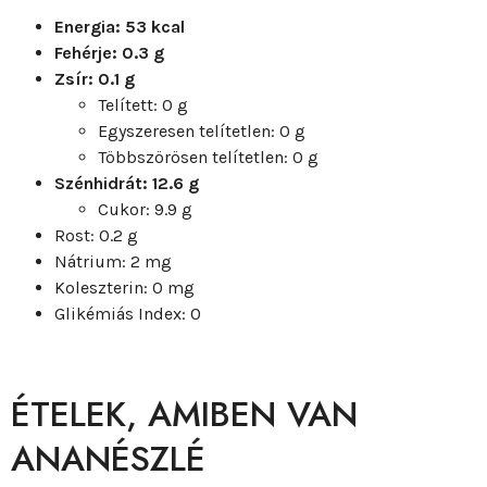
Energia: 53 kcal
Fehérje: 0.3 g
Zsír: 0.1 g
Telített: 0 g
Egyszeresen telítetlen: 0 g
Többszörösen telítetlen: 0 g
Szénhidrát: 12.6 g
Cukor: 9.9 g
Rost: 0.2 g
Nátrium: 2 mg
Koleszterin: 0 mg
Glikémiás Index: 0
ÉTELEK, AMIBEN VAN
ANANÉSZLÉ