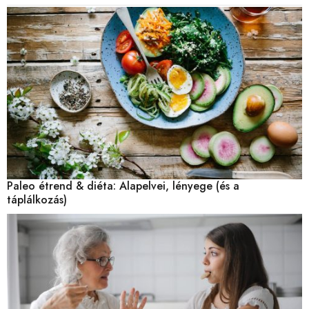
Paleo étrend & diéta: Alapelvei, lényege (és a
táplálkozás)