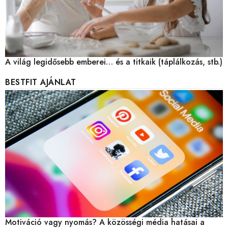
A világ legidősebb emberei… és a titkaik (táplálkozás, stb.)
BESTFIT AJÁNLAT
Motiváció vagy nyomás? A közösségi média hatásai a